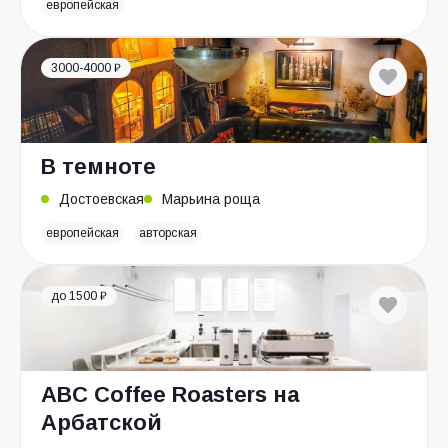
европейская
3000-4000 ₽
В темноте
Достоевская
Марьина роща
европейская
авторская
до 1500 ₽
ABC Coffee Roasters на
Арбатской