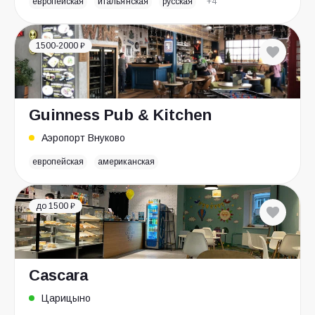
европейская
итальянская
русская
+4
1500-2000 ₽
Guinness Pub & Kitchen
Аэропорт Внуково
европейская
американская
до 1500 ₽
Cascara
Царицыно