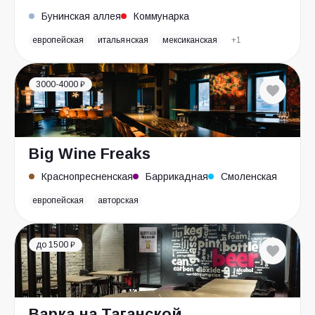
Бунинская аллея
Коммунарка
европейская
итальянская
мексиканская
+1
3000-4000 ₽
Big Wine Freaks
Краснопресненская
Баррикадная
Смоленская
европейская
авторская
до 1500 ₽
Варка на Таганской