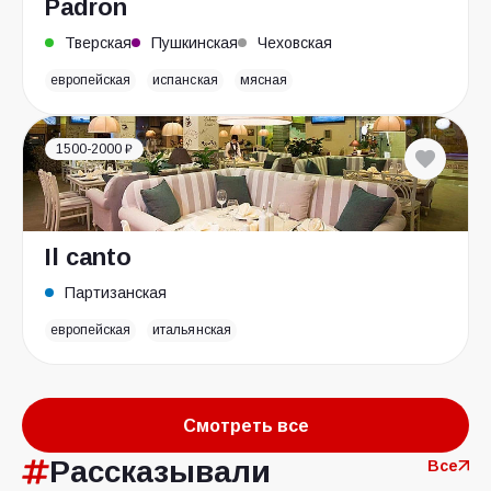
Padron
Тверская
Пушкинская
Чеховская
европейская
испанская
мясная
1500-2000 ₽
Il canto
Партизанская
европейская
итальянская
Смотреть все
Рассказывали
Все