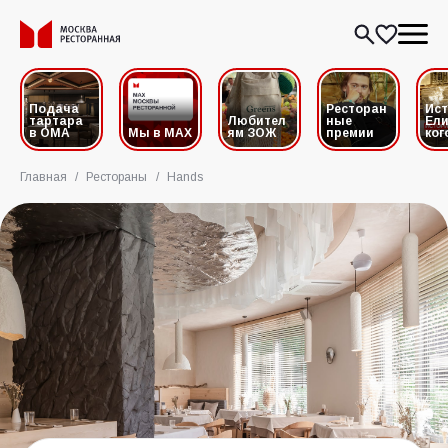
Подача
Ресторан
Ис
тартара
Любител
ные
Ели
в ОМА
Мы в MAX
ям ЗОЖ
премии
ког
Главная
/
Рестораны
/
Hands