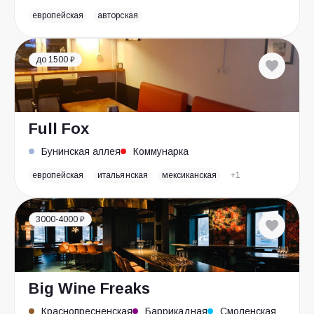
европейская
авторская
до 1500 ₽
Full Fox
Бунинская аллея
Коммунарка
европейская
итальянская
мексиканская
+1
3000-4000 ₽
Big Wine Freaks
Краснопресненская
Баррикадная
Смоленская