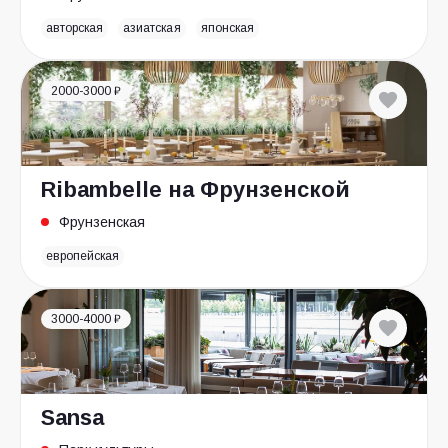
авторская
азиатская
японская
2000-3000 ₽
Ribambelle на Фрунзенской
Фрунзенская
европейская
3000-4000 ₽
Sansa