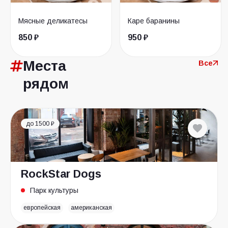
Мясные деликатесы
Каре баранины
850 ₽
950 ₽
Места
Все
рядом
до 1500 ₽
RockStar Dogs
Парк культуры
европейская
американская