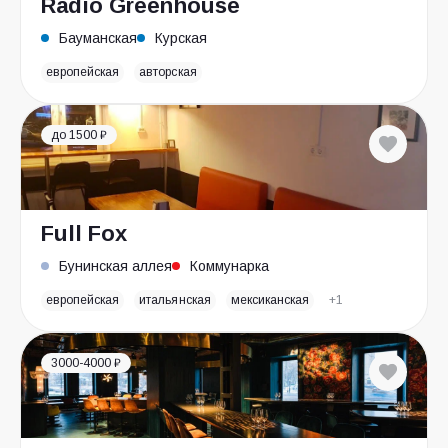
Radio Greenhouse
Бауманская
Курская
европейская
авторская
до 1500 ₽
Full Fox
Бунинская аллея
Коммунарка
европейская
итальянская
мексиканская
+1
3000-4000 ₽