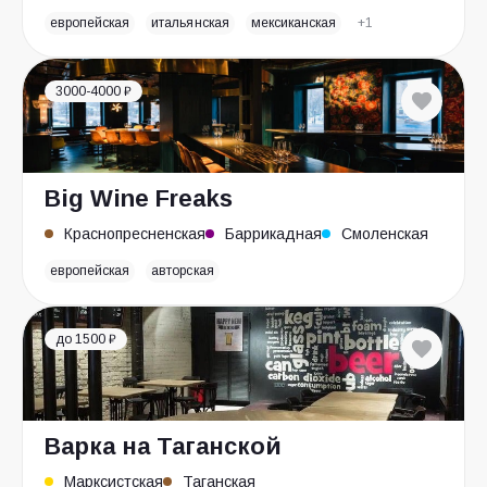
европейская
итальянская
мексиканская
+1
3000-4000 ₽
Big Wine Freaks
Краснопресненская
Баррикадная
Смоленская
европейская
авторская
до 1500 ₽
Варка на Таганской
Марксистская
Таганская