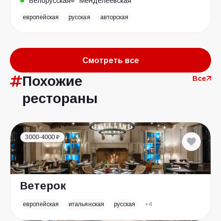
Белорусская
Менделеевская
европейская
русская
авторская
Смотреть все
Похожие
Все
рестораны
3000-4000 ₽
Ветерок
европейская
итальянская
русская
+4