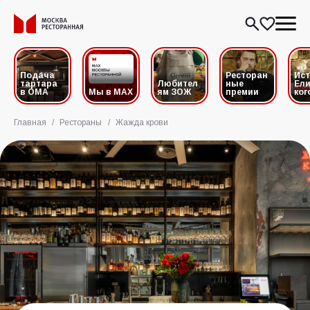
Подача
Ресторан
Ис
тартара
Любител
ные
Ели
в ОМА
Мы в MAX
ям ЗОЖ
премии
ког
Главная
/
Рестораны
/
Жажда крови