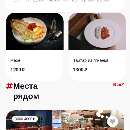
Мезе
Тартар из ягнёнка
1200 ₽
1300 ₽
Места
Все
рядом
3000-4000 ₽