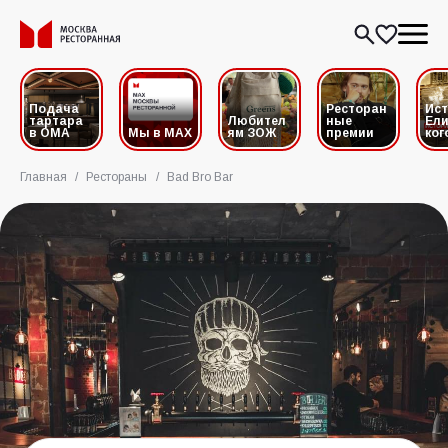
Подача
Ресторан
Ис
тартара
Любител
ные
Ели
в ОМА
Мы в MAX
ям ЗОЖ
премии
ког
Главная
/
Рестораны
/
Bad Bro Bar