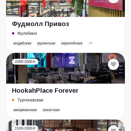
Фудмолл Привоз
Жулебино
индийская
грузинская
европейская
+9
2000-3000 ₽
HookahPlace Forever
Тургеневская
американская
азиатская
1500-2000 ₽