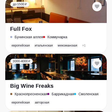
до 1500 ₽
Full Fox
Бунинская аллея
Коммунарка
европейская
итальянская
мексиканская
+1
3000-4000 ₽
Big Wine Freaks
Краснопресненская
Баррикадная
Смоленская
европейская
авторская