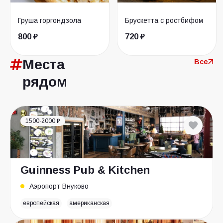
Груша горгондзола
Брускетта с ростбифом
800 ₽
720 ₽
Места
Все
рядом
1500-2000 ₽
Guinness Pub & Kitchen
Аэропорт Внуково
европейская
американская