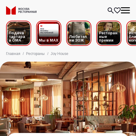
Подача
Ресторан
Ис
тартара
Любител
ные
Ели
в ОМА
Мы в MAX
ям ЗОЖ
премии
ког
Главная
/
Рестораны
/
Joy House