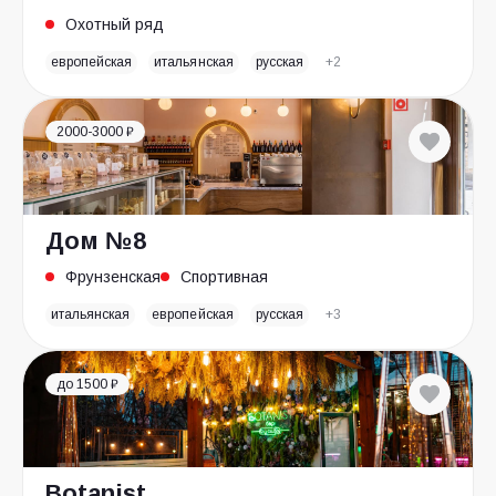
Охотный ряд
европейская
итальянская
русская
+2
2000-3000 ₽
Дом №8
Фрунзенская
Спортивная
итальянская
европейская
русская
+3
до 1500 ₽
Botanist