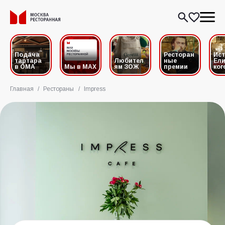
Подача
Ресторан
Ис
тартара
Любител
ные
Ели
в ОМА
Мы в MAX
ям ЗОЖ
премии
ког
Главная
/
Рестораны
/
Impress