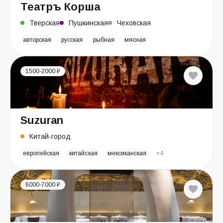
Театръ Корша
Тверская
Пушкинская
Чеховская
авторская
русская
рыбная
мясная
1500-2000 ₽
Suzuran
Китай-город
европейская
китайская
мексиканская
+4
6000-7000 ₽