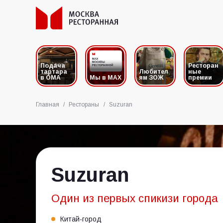
Подача
Ресторан
тартара
Любител
ные
в ОМА
Мы в MAX
ям ЗОЖ
премии
Главная
/
Рестораны
/
Suzuran
Suzuran
Один из первых спикизи города
Китай-город