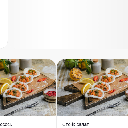
осось
Стейк-салат