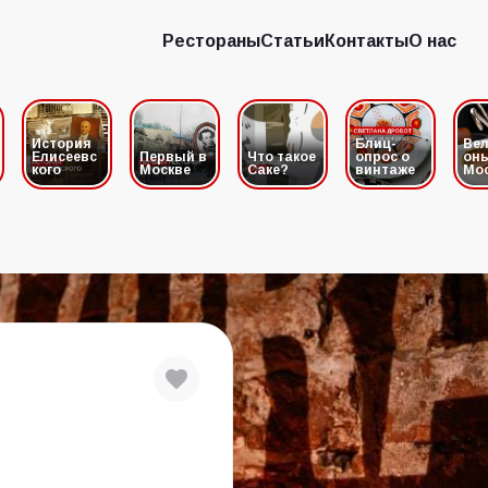
Рестораны
Статьи
Контакты
О нас
Рестораны
Статьи
Контакты
О нас
История
Блиц-
Вел
Елисеевс
Первый в
Что такое
опрос о
он
кого
Москве
Саке?
винтаже
Мо