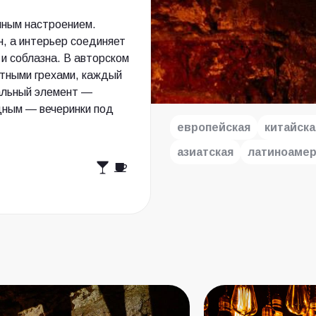
нным настроением.
н, а интерьер соединяет
 и соблазна. В авторском
тными грехами, каждый
альный элемент —
дным — вечеринки под
европейская
китайска
азиатская
латиноамер