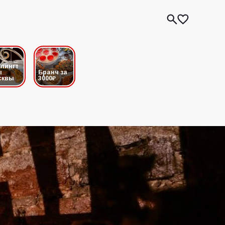
лингт
ы
Бранч за
сквы
3000₽