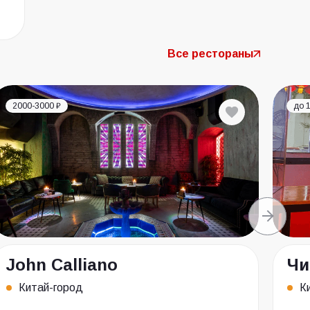
Все рестораны
2000-3000 ₽
до 
John Calliano
Чи
Китай-город
К