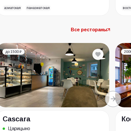
азиатская
паназиатская
вост
Все рестораны
до 1500 ₽
200
Cascara
Ко
Царицыно