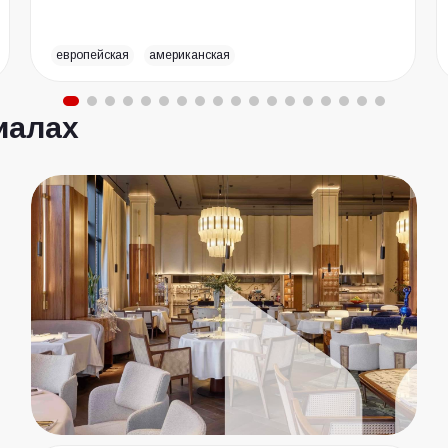
европейская
американская
иалах