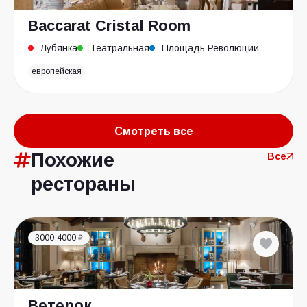
Baccarat Cristal Room
Лубянка
Театральная
Площадь Революции
европейская
Смотреть все
Похожие
Все
рестораны
3000-4000 ₽
Ветерок