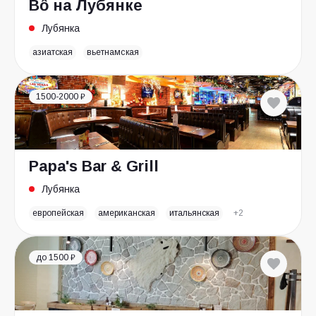
Bổ на Лубянке
Лубянка
азиатская
вьетнамская
1500-2000 ₽
Papa's Bar & Grill
Лубянка
европейская
американская
итальянская
+2
до 1500 ₽