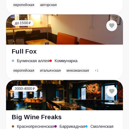
европейская
авторская
до 1500 ₽
Full Fox
Бунинская аллея
Коммунарка
европейская
итальянская
мексиканская
+1
3000-4000 ₽
Big Wine Freaks
Краснопресненская
Баррикадная
Смоленская