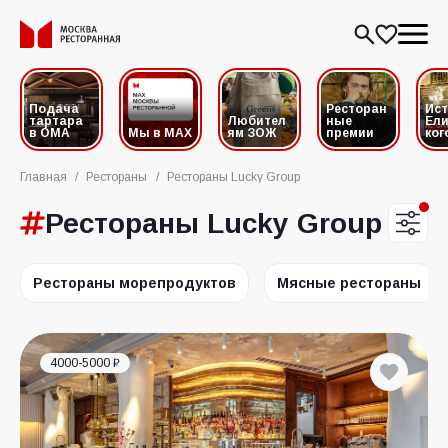
Подача
Ресторан
Ис
тартара
Любител
ные
Ели
в ОМА
Мы в MAX
ям ЗОЖ
премии
ког
Главная
/
Рестораны
/
Рестораны Lucky Group
Рестораны Lucky Group
Рестораны морепродуктов
Мясные рестораны
4000-5000 ₽