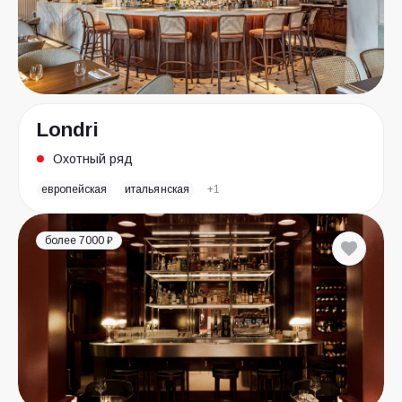
Londri
Охотный ряд
европейская
итальянская
+1
более 7000 ₽