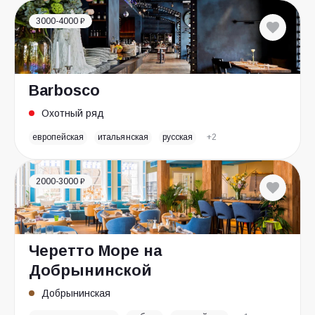
3000-4000 ₽
Barbosco
Охотный ряд
европейская
итальянская
русская
+2
2000-3000 ₽
Черетто Море на
Добрынинской
Добрынинская