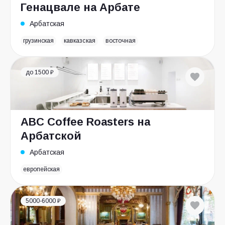
Генацвале на Арбате
Арбатская
грузинская
кавказская
восточная
до 1500 ₽
ABC Coffee Roasters на
Арбатской
Арбатская
европейская
5000-6000 ₽