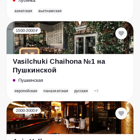
Лубянка
азиатская
вьетнамская
1500-2000 ₽
Vasilchuki Chaihona №1 на
Пушкинской
Пушкинская
европейская
паназиатская
русская
+3
2000-3000 ₽