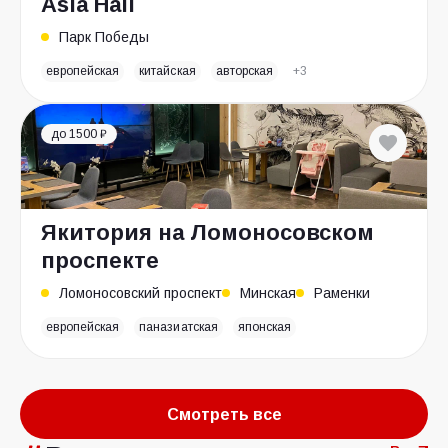
Asia Hall
Парк Победы
европейская
китайская
авторская
+3
до 1500 ₽
Якитория на Ломоносовском
проспекте
Ломоносовский проспект
Минская
Раменки
европейская
паназиатская
японская
Смотреть все