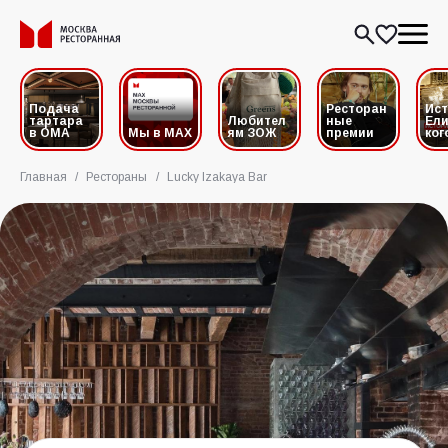
Подача
Ресторан
Ис
тартара
Любител
ные
Ели
в ОМА
Мы в MAX
ям ЗОЖ
премии
ког
Главная
/
Рестораны
/
Lucky Izakaya Bar