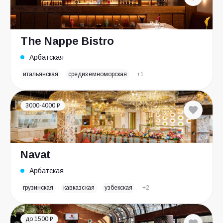
The Nappe Bistro
Арбатская
итальянская
средиземноморская
+1
3000-4000 ₽
Navat
Арбатская
грузинская
кавказская
узбекская
+2
до 1500 ₽