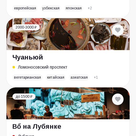
европейская
узбекская
японская
+2
2000-3000 ₽
Чуаньюй
Ломоносовский проспект
вегетарианская
китайская
азиатская
+1
до 1500 ₽
Bổ на Лубянке