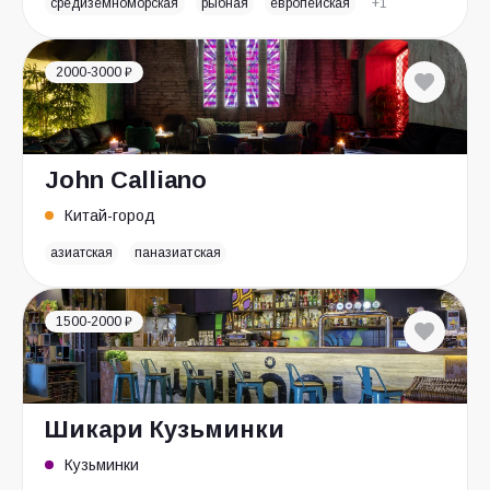
средиземноморская
рыбная
европейская
+1
2000-3000 ₽
John Calliano
Китай-город
азиатская
паназиатская
1500-2000 ₽
Шикари Кузьминки
Кузьминки