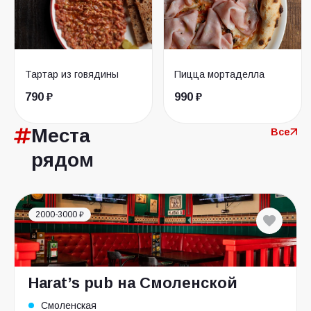
Тартар из говядины
Пицца мортаделла
790 ₽
990 ₽
Места
Все
рядом
2000-3000 ₽
Harat’s pub на Смоленской
Смоленская