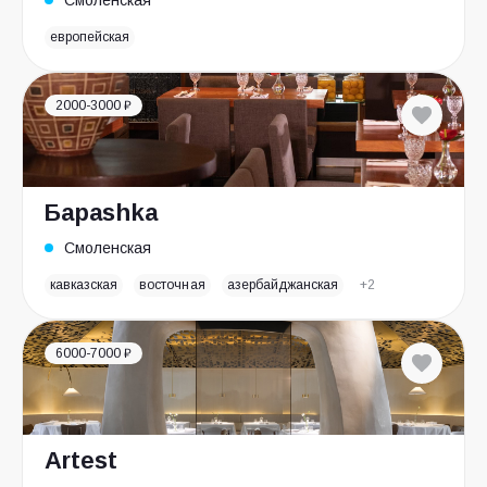
Смоленская
европейская
2000-3000 ₽
Бараshka
Смоленская
кавказская
восточная
азербайджанская
+2
6000-7000 ₽
Artest