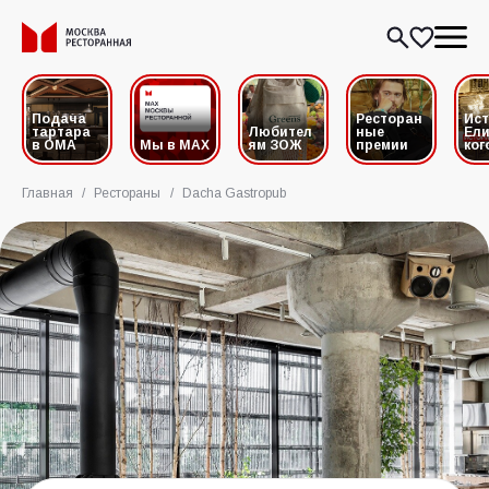
Подача
Ресторан
Ис
тартара
Любител
ные
Ели
в ОМА
Мы в MAX
ям ЗОЖ
премии
ког
Главная
/
Рестораны
/
Dacha Gastropub