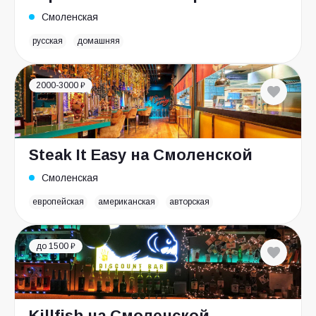
Смоленская
русская
домашняя
2000-3000 ₽
Steak It Easy на Смоленской
Смоленская
европейская
американская
авторская
до 1500 ₽
Killfish на Смоленской