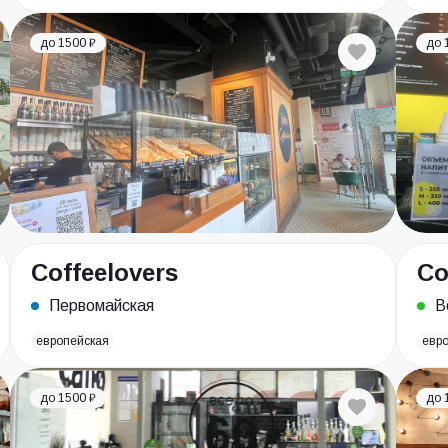
до 1500 ₽
до 
Coffeelovers
Co
Первомайская
В
европейская
евр
до 1500 ₽
до 