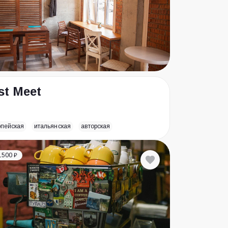
st Meet
опейская
итальянская
авторская
1500 ₽