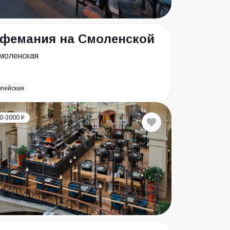
фемания на Смоленской
моленская
опейская
0-3000 ₽