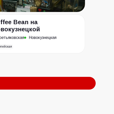
ffee Bean на
вокузнецкой
ретьяковская
Новокузнецкая
опейская