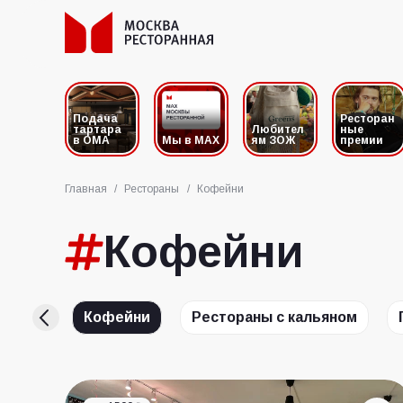
Подача
Ресторан
тартара
Любител
ные
в ОМА
Мы в MAX
ям ЗОЖ
премии
Главная
/
Рестораны
/
Кофейни
Кофейни
анчами
Кофейни
Рестораны с кальяном