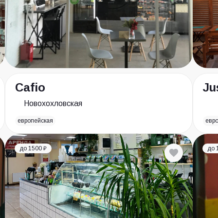
Cafio
Ju
Новохохловская
европейская
евр
до 1500 ₽
до 