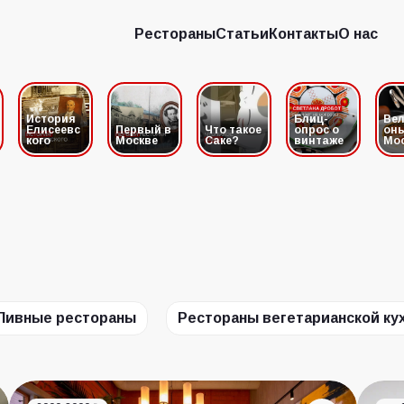
Рестораны
Статьи
Контакты
О нас
Рестораны
Статьи
Контакты
О нас
История
Блиц-
Вел
Елисеевс
Первый в
Что такое
опрос о
он
кого
Москве
Саке?
винтаже
Мо
Пивные рестораны
Рестораны вегетарианской ку