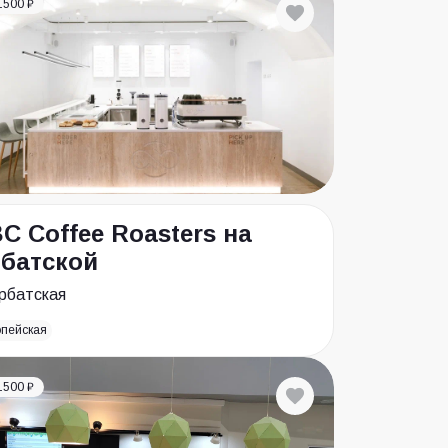
1500 ₽
C Coffee Roasters на
батской
рбатская
опейская
1500 ₽