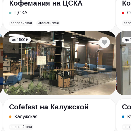
Кофемания на ЦСКА
Ко
ЦСКА
О
европейская
итальянская
евр
до 1500 ₽
до 
Cofefest на Калужской
Co
Калужская
К
европейская
евр