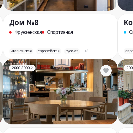
Дом №8
Ко
Фрунзенская
Спортивная
С
итальянская
европейская
русская
+3
евр
2000-3000 ₽
200