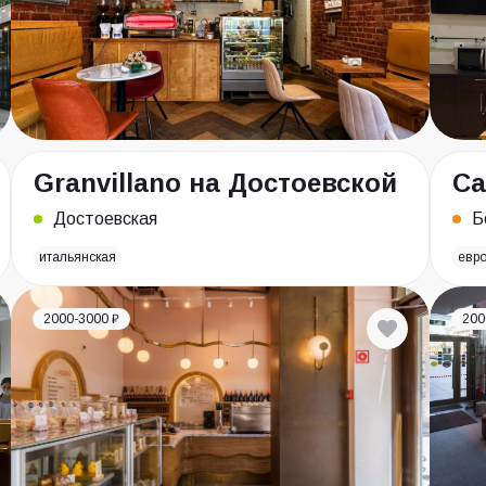
Granvillano на Достоевской
Ca
Достоевская
Б
итальянская
евр
2000-3000 ₽
200