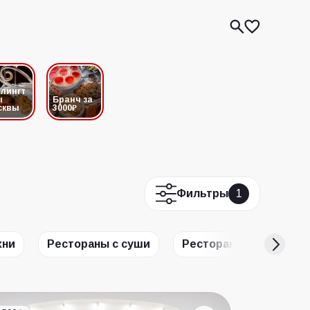
лингт
ы
Бранч за
сквы
3000₽
Фильтры
1
хни
Рестораны с суши
Рестораны итальянско