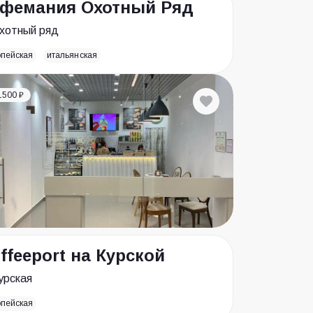
фемания Охотный Ряд
хотный ряд
опейская
итальянская
1500 ₽
ffeeport на Курской
урская
опейская