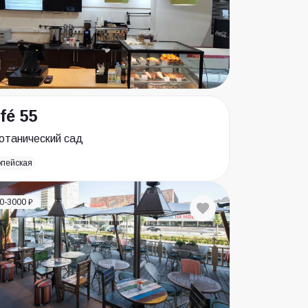
fé 55
отанический сад
опейская
0-3000 ₽