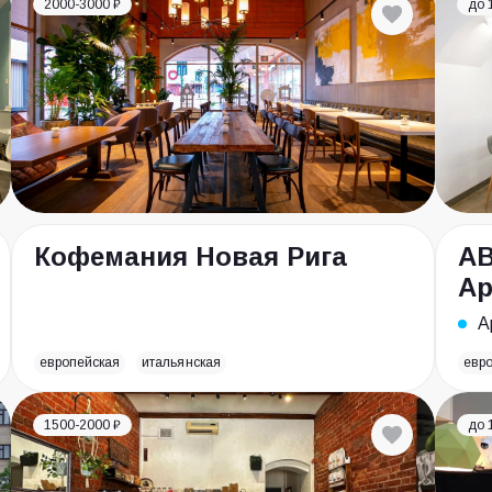
2000-3000 ₽
до 
Кофемания Новая Рига
AB
Ар
А
европейская
итальянская
евр
1500-2000 ₽
до 