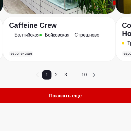
Caffeine Crew
Co
Но
Балтийская
Войковская
Стрешнево
Т
европейская
евр
1
2
3
...
10
Показать еще