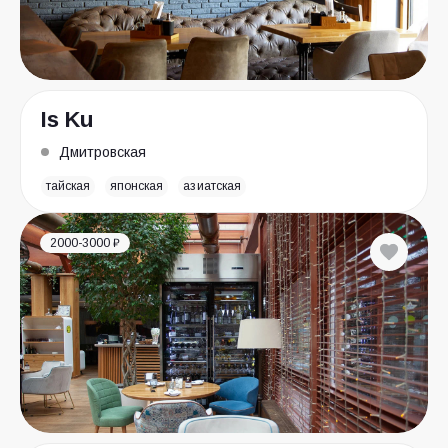
Is Ku
Дмитровская
тайская
японская
азиатская
2000-3000 ₽