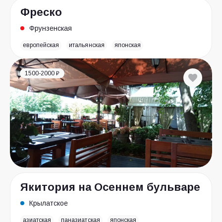
Фреско
Фрунзенская
европейская
итальянская
японская
1500-2000 ₽
Якитория на Осеннем бульваре
Крылатское
азиатская
паназиатская
японская