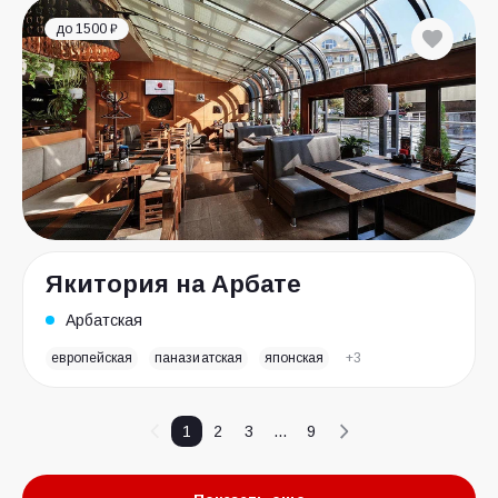
до 1500 ₽
Якитория на Арбате
Арбатская
европейская
паназиатская
японская
+3
1
2
3
...
9