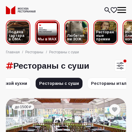
Подача
Ресторан
Ис
тартара
Любител
ные
Ели
в ОМА
Мы в MAX
ям ЗОЖ
премии
ког
Главная
/
Рестораны
/
Рестораны с суши
Рестораны с суши
анской кухни
Рестораны с суши
Рестораны италья
до 1500 ₽