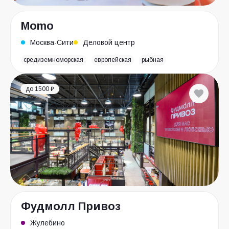
Momo
Москва-Сити
Деловой центр
средиземноморская
европейская
рыбная
до 1500 ₽
Фудмолл Привоз
Жулебино