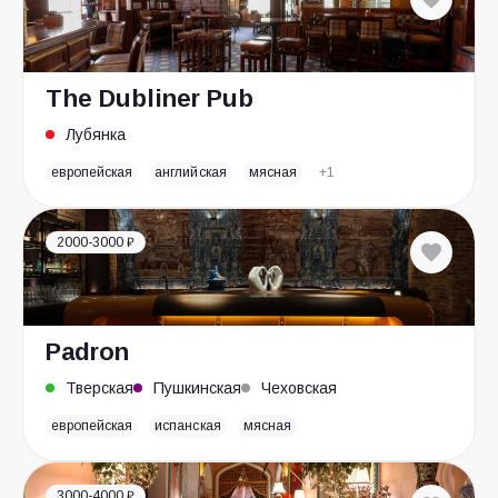
The Dubliner Pub
Лубянка
европейская
английская
мясная
+1
2000-3000 ₽
Padron
Тверская
Пушкинская
Чеховская
европейская
испанская
мясная
3000-4000 ₽