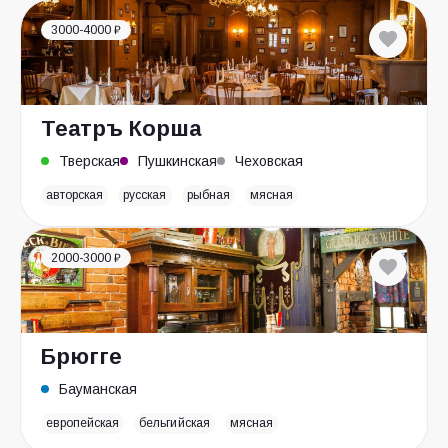
3000-4000 ₽
Театръ Корша
Тверская
Пушкинская
Чеховская
авторская
русская
рыбная
мясная
2000-3000 ₽
Брюгге
Бауманская
европейская
бельгийская
мясная