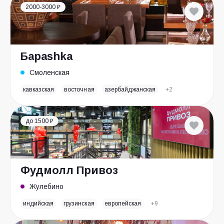
2000-3000 ₽
Бараshka
Смоленская
кавказская
восточная
азербайджанская
+2
до 1500 ₽
Фудмолл Привоз
Жулебино
индийская
грузинская
европейская
+9