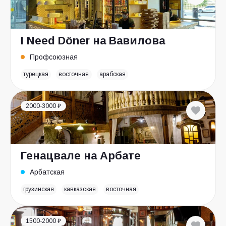
I Need Döner на Вавилова
Профсоюзная
турецкая
восточная
арабская
2000-3000 ₽
Генацвале на Арбате
Арбатская
грузинская
кавказская
восточная
1500-2000 ₽