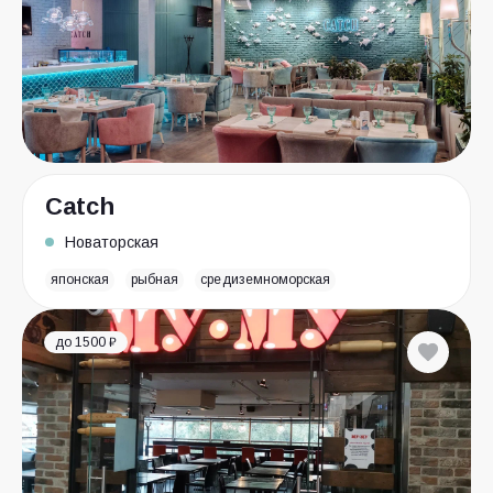
Catch
Новаторская
японская
рыбная
средиземноморская
до 1500 ₽