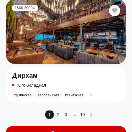
1500-2000 ₽
Дирхам
Юго-Западная
грузинская
европейская
кавказская
+2
1
2
3
...
10