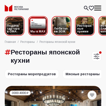
Подача
Ресторан
Ис
тартара
Любител
ные
Ели
в ОМА
Мы в MAX
ям ЗОЖ
премии
ког
Главная
/
Рестораны
/
Рестораны японской кухни
Рестораны японской
кухни
Рестораны морепродуктов
Мясные рестораны
3000-4000 ₽