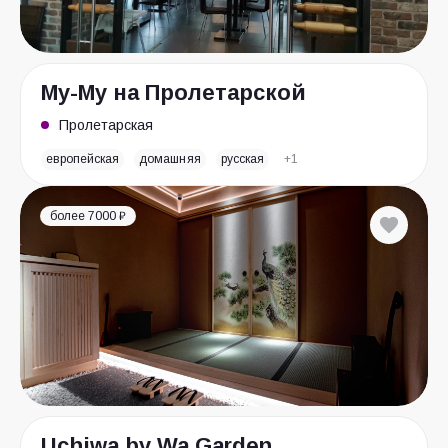
Му-Му на Пролетарской
Пролетарская
европейская
домашняя
русская
+1
более 7000 ₽
Uchiwa by Wa Garden