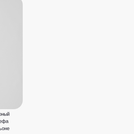
юный
шефа
ьоне