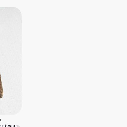
ь
от бренд-