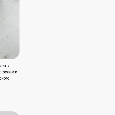
мента:
рюфелем и
рного