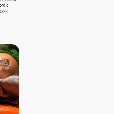
ого с
ский