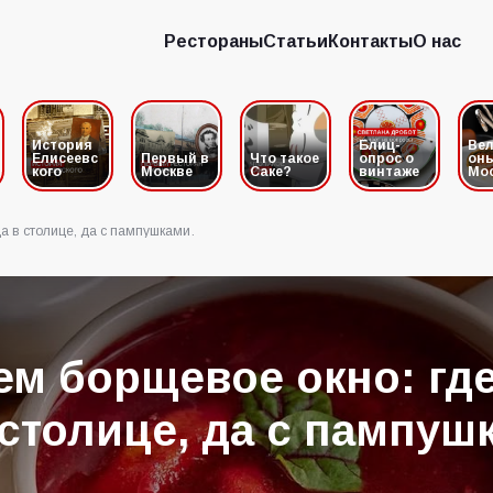
Рестораны
Статьи
Контакты
О нас
Рестораны
Статьи
Контакты
О нас
История
Блиц-
Вел
Елисеевс
Первый в
Что такое
опрос о
он
кого
Москве
Саке?
винтаже
Мо
а в столице, да с пампушками.
м борщевое окно: где
столице, да с пампуш