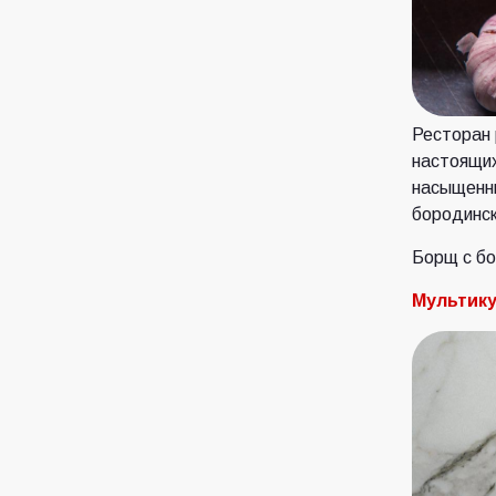
Ресторан 
настоящих
насыщенны
бородинск
Борщ с бо
Мультику