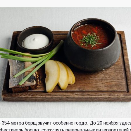
 354 метра борщ звучит особенно гордо. До 20 ноября здес
фестиваль борща: сразу пять региональных интерпретаций 