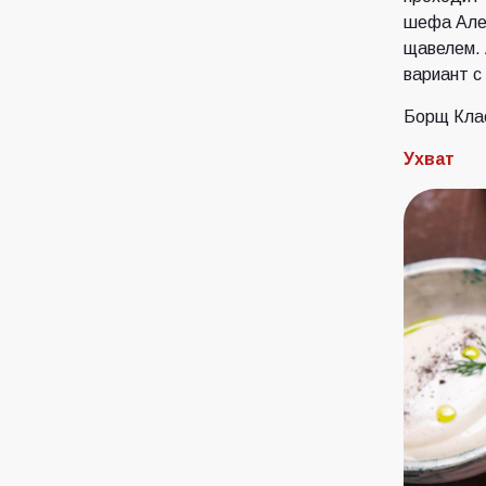
шефа Алек
щавелем. 
вариант с
Борщ Клас
Ухват