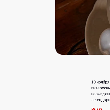
10 ноября
интересны
неожиданн
легендарн
Ruski