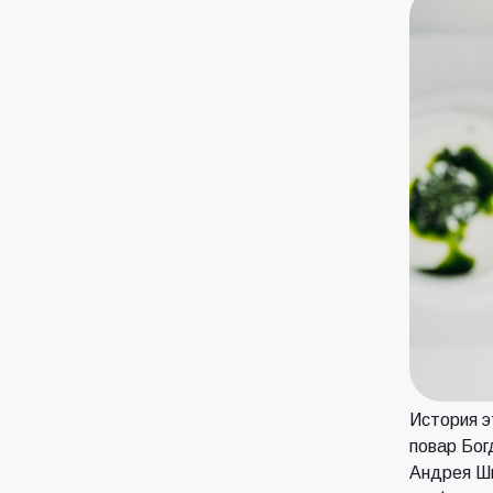
История э
повар Бог
Андрея Шм