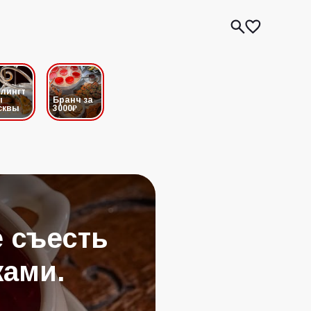
лингт
ы
Бранч за
сквы
3000₽
 съесть
ками.