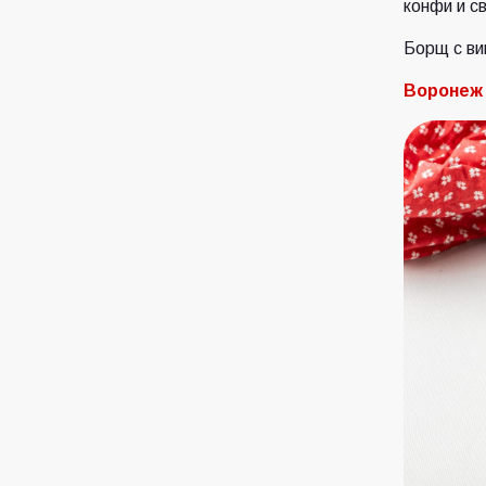
конфи и 
Борщ с ви
Воронеж