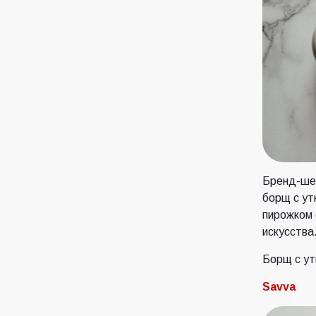
Бренд-шеф
борщ с ут
пирожком 
искусства
Борщ с ут
Savva