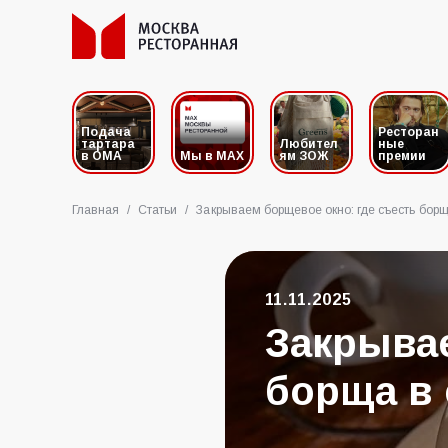
Подача
Ресторан
тартара
Любител
ные
в ОМА
Мы в MAX
ям ЗОЖ
премии
Главная
/
Статьи
/
Закрываем борщевое окно: где съесть борщ
11.11.2025
Закрывае
борща в 