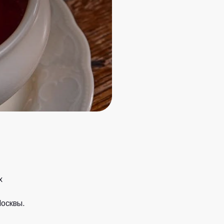
х
Москвы.