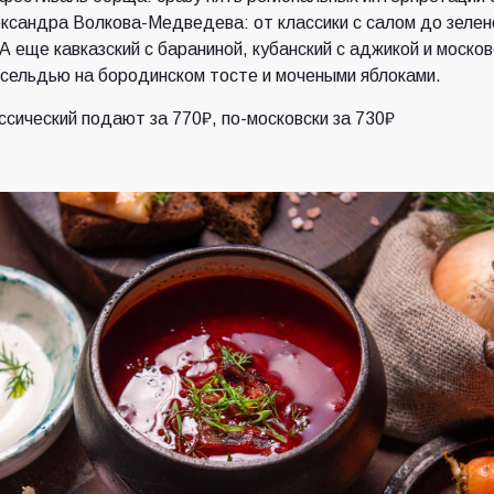
сандра Волкова-Медведева: от классики с салом до зелен
А еще кавказский с бараниной, кубанский с аджикой и москов
 сельдью на бородинском тосте и мочеными яблоками.
сический подают за 770₽, по-московски за 730₽