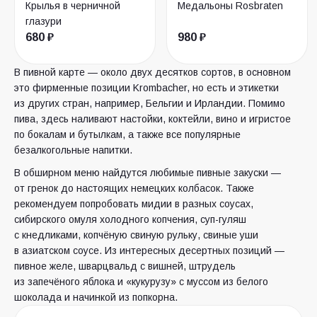
Крылья в черничной
Медальоны Rosbraten
глазури
680 ₽
980 ₽
В пивной карте — около двух десятков сортов, в основном
это фирменные позиции Krombacher, но есть и этикетки
из других стран, например, Бельгии и Ирландии. Помимо
пива, здесь наливают настойки, коктейли, вино и игристое
по бокалам и бутылкам, а также все популярные
безалкогольные напитки.
В обширном меню найдутся любимые пивные закуски —
от гренок до настоящих немецких колбасок. Также
рекомендуем попробовать мидии в разных соусах,
сибирского омуля холодного копчения, суп-гуляш
с кнедликами, копчёную свиную рульку, свиные уши
в азиатском соусе. Из интересных десертных позиций —
пивное желе, шварцвальд с вишней, штрудель
из запечёного яблока и «кукурузу» с муссом из белого
шоколада и начинкой из попкорна.