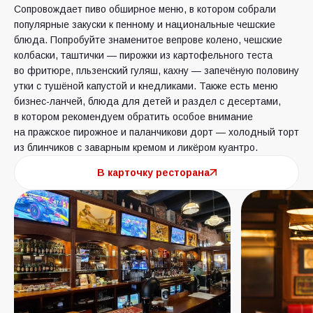
Сопровождает пиво обширное меню, в котором собрали
популярные закуски к пенному и национальные чешские
блюда. Попробуйте знаменитое вепрове колено, чешские
колбаски, таштички — пирожки из картофельного теста
во фритюре, пльзенский гуляш, кахну — запечёную половину
утки с тушёной капустой и кнедликами. Также есть меню
бизнес-ланчей, блюда для детей и раздел с десертами,
в котором рекомендуем обратить особое внимание
на пражское пирожное и паланчикови дорт — холодный торт
из блинчиков с заварным кремом и ликёром куантро.
В карточку ресторана