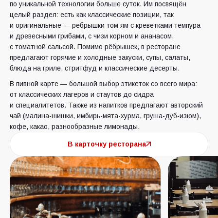
по уникальной технологии больше суток. Им посвящён
целый раздел: есть как классические позиции, так
и оригинальные — ребрышки том ям с креветками темпура
и древесными грибами, с чизи корном и ананасом,
с томатной сальсой. Помимо рёбрышек, в ресторане
предлагают горячие и холодные закуски, супы, салаты,
блюда на гриле, стритфуд и классические десерты.
В пивной карте — большой выбор этикеток со всего мира:
от классических лагеров и стаутов до сидра
и специалитетов. Также из напитков предлагают авторский
чай (малина-шишки, имбирь-мята-хурма, груша-дуб-изюм),
кофе, какао, разнообразные лимонады.
В карточку ресторана