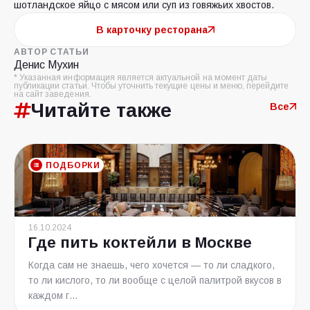
шотландское яйцо с мясом или суп из говяжьих хвостов.
В карточку ресторана
АВТОР СТАТЬИ
Денис Мухин
* Указанная информация является актуальной на момент даты
публикации статьи. Чтобы уточнить текущие цены и меню, перейдите
на сайт заведения.
Читайте также
Все
ПОДБОРКИ
16.10.2024
Где пить коктейли в Москве
Когда сам не знаешь, чего хочется — то ли сладкого,
то ли кислого, то ли вообще с целой палитрой вкусов в
каждом г...