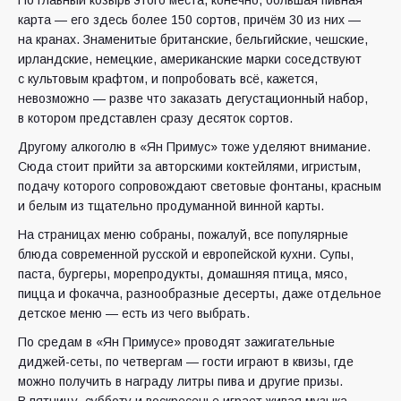
Но главный козырь этого места, конечно, большая пивная
карта — его здесь более 150 сортов, причём 30 из них —
на кранах. Знаменитые британские, бельгийские, чешские,
ирландские, немецкие, американские марки соседствуют
с культовым крафтом, и попробовать всё, кажется,
невозможно — разве что заказать дегустационный набор,
в котором представлен сразу десяток сортов.
Другому алкоголю в «Ян Примус» тоже уделяют внимание.
Сюда стоит прийти за авторскими коктейлями, игристым,
подачу которого сопровождают световые фонтаны, красным
и белым из тщательно продуманной винной карты.
На страницах меню собраны, пожалуй, все популярные
блюда современной русской и европейской кухни. Супы,
паста, бургеры, морепродукты, домашняя птица, мясо,
пицца и фокачча, разнообразные десерты, даже отдельное
детское меню — есть из чего выбрать.
По средам в «Ян Примусе» проводят зажигательные
диджей-сеты, по четвергам — гости играют в квизы, где
можно получить в награду литры пива и другие призы.