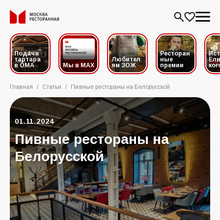
Подача
Ресторан
Ис
тартара
Любител
ные
Ели
в ОМА
Мы в MAX
ям ЗОЖ
премии
ког
Главная
/
Статьи
/
Пивные рестораны на Белорусской
01.11.2024
Пивные рестораны на
Белорусской