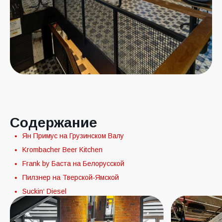
Содержание
Ян Примус на Грузинском Валу
Krombacher Beer Kitchen
Frank by Баста на Белорусской
Пилзнер на Тверской-Ямской
Suckin‘ Diesel