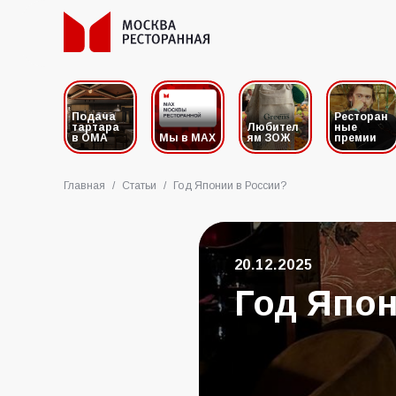
Подача
Ресторан
тартара
Любител
ные
в ОМА
Мы в MAX
ям ЗОЖ
премии
Главная
/
Статьи
/
Год Японии в России?
20.12.2025
Год Япон