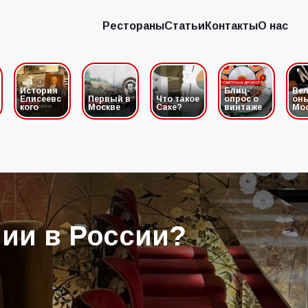
Рестораны
Статьи
Контакты
О нас
Рестораны
Статьи
Контакты
О нас
История
Блиц-
Вел
Елисеевс
Первый в
Что такое
опрос о
он
кого
Москве
Саке?
винтаже
Мо
ии в России?