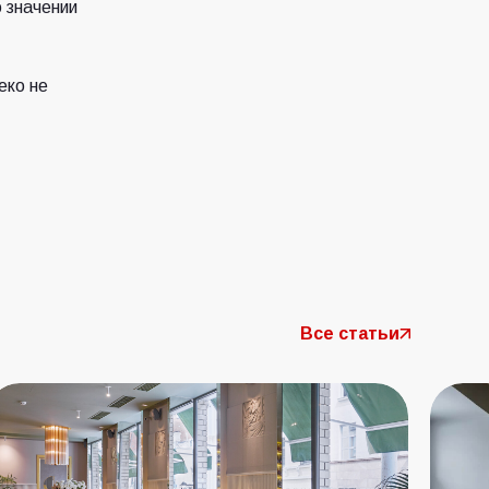
 значении
еко не
Все статьи