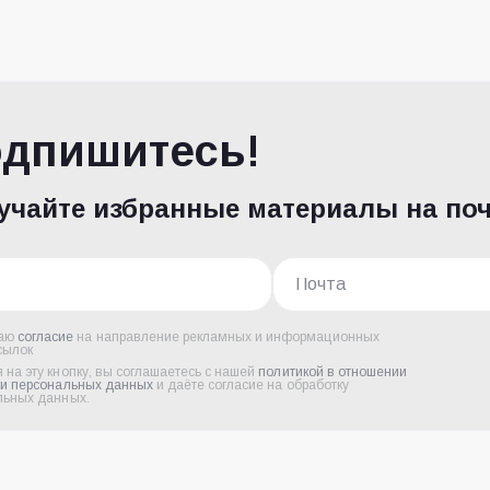
дпишитесь!
учайте избранные материалы на по
аю
согласие
на направление рекламных и информационных
сылок
на эту кнопку, вы соглашаетесь с нашей
политикой в отношении
ки персональных данных
и даёте согласие на обработку
льных данных.