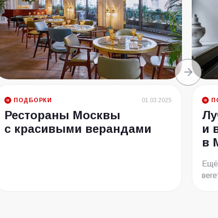
ПОДБОРКИ
01.03.2025
П
Рестораны Москвы
Лу
с красивыми верандами
и 
в 
Ещё 
веге