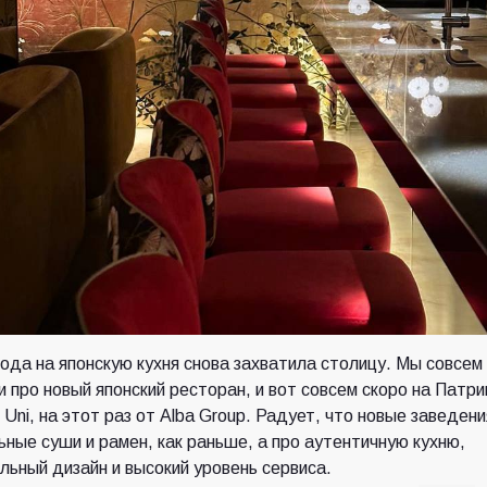
ода на японскую кухня снова захватила столицу. Мы совсем
и про новый японский ресторан, и вот совсем скоро на Патри
 Uni, на этот раз от Alba Group. Радует, что новые заведени
ьные суши и рамен, как раньше, а про аутентичную кухню,
льный дизайн и высокий уровень сервиса.