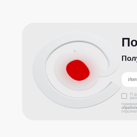
По
Пол
Я д
рас
Нажимая 
обработ
персона