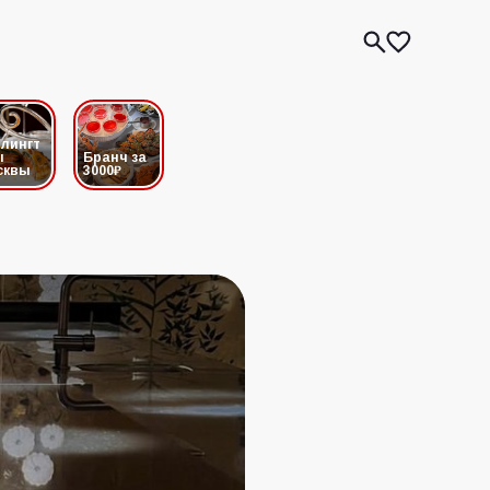
лингт
ы
Бранч за
сквы
3000₽