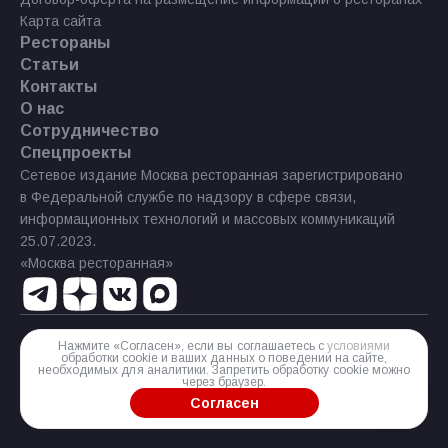
Карта сайта
Рестораны
Статьи
Контакты
О нас
Сотрудничество
Спецпроекты
Сетевое издание Москва ресторанная зарегистрировано
в Федеральной службе по надзору в сфере связи,
информационных технологий и массовых коммуникаций
25.07.2023.
«Москва ресторанная»
Нажмите «Согласен», если вы соглашаетесь с
условиями
Реестровая запись Эл № ФС77−85 644 от 21 июля 2023 г.
обработки cookie и ваших данных о поведении на сайте,
необходимых для аналитики. Запретить обработку cookie можно
Разработка сайта
через браузер.
Согласен