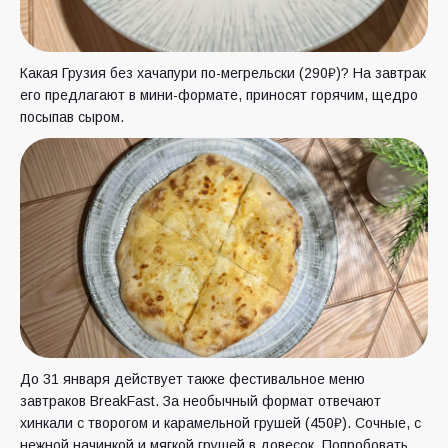
Какая Грузия без хачапури по-мегрельски (290₽)? На завтрак
его предлагают в мини-формате, приносят горячим, щедро
посыпав сыром.
До 31 января действует также фестивальное меню
завтраков BreakFast. За необычный формат отвечают
хинкали с творогом и карамельной грушей (450₽). Сочные, с
нежной начинкой и мягкой грушей в довесок. Попробовать