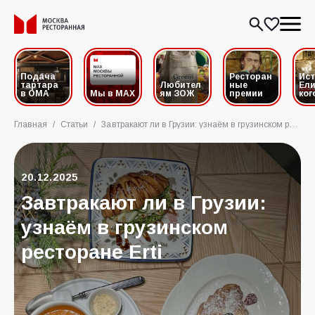
Подача
Ресторан
Ис
тартара
Любител
ные
Ели
в ОМА
Мы в MAX
ям ЗОЖ
премии
ког
Главная
/
Статьи
/
Завтракают ли в Грузии: узнаём в грузинском ресторане Erti
20.12.2025
Завтракают ли в Грузии:
узнаём в грузинском
ресторане Erti