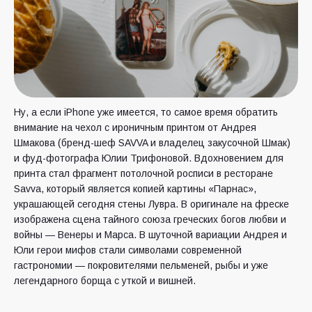
Ну, а если iPhone уже имеется, то самое время обратить
внимание на чехол с ироничным принтом от Андрея
Шмакова (бренд-шеф SAVVA и владелец закусочной Шмак)
и фуд-фотографа Юлии Трифоновой. Вдохновением для
принта стал фрагмент потолочной росписи в ресторане
Savva, который является копией картины «Парнас»,
украшающей сегодня стены Лувра. В оригинале на фреске
изображена сцена тайного союза греческих богов любви и
войны — Венеры и Марса. В шуточной вариации Андрея и
Юли герои мифов стали символами современной
гастрономии — покровителями пельменей, рыбы и уже
легендарного борща с уткой и вишней.