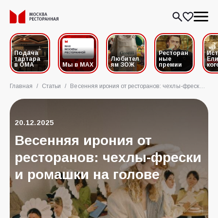
Подача
Ресторан
Ис
тартара
Любител
ные
Ели
в ОМА
Мы в MAX
ям ЗОЖ
премии
ког
Главная
/
Статьи
/
Весенняя ирония от ресторанов: чехлы-фрески и ромашки на голове
20.12.2025
Весенняя ирония от
ресторанов: чехлы-фрески
и ромашки на голове