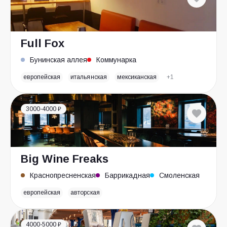
Full Fox
Бунинская аллея
Коммунарка
европейская
итальянская
мексиканская
+1
3000-4000 ₽
Big Wine Freaks
Краснопресненская
Баррикадная
Смоленская
европейская
авторская
4000-5000 ₽