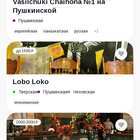
Vasilchuki Chaihona №1 на
Пушкинской
Пушкинская
европейская
паназиатская
русская
+3
до 1500 ₽
Lobo Loko
Тверская
Пушкинская
Чеховская
мексиканская
2000-3000 ₽