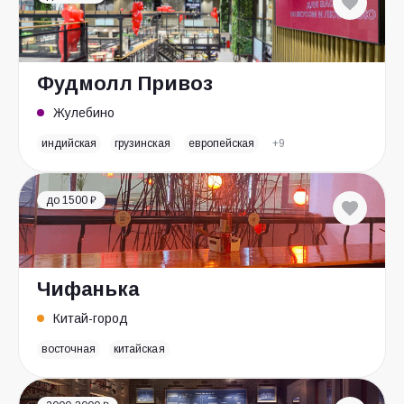
Фудмолл Привоз
Жулебино
индийская
грузинская
европейская
+9
до 1500 ₽
Чифанька
Китай-город
восточная
китайская