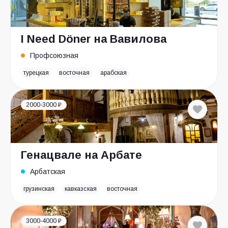
I Need Döner на Вавилова
Профсоюзная
турецкая
восточная
арабская
2000-3000 ₽
Генацвале на Арбате
Арбатская
грузинская
кавказская
восточная
3000-4000 ₽