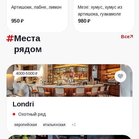
Артишоки, лабне, лимон
Мезе: хумус, хумус из
артишока, гуакамоле
950 ₽
980 ₽
Места
Все
рядом
4000-5000 ₽
Londri
Охотный ряд
европейская
итальянская
+1