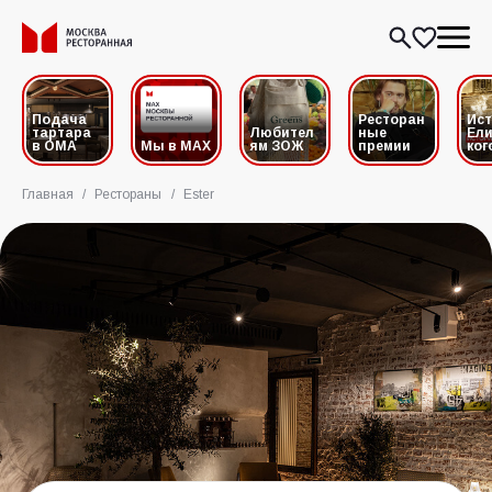
Подача
Ресторан
Ис
тартара
Любител
ные
Ели
в ОМА
Мы в MAX
ям ЗОЖ
премии
ког
Главная
/
Рестораны
/
Ester