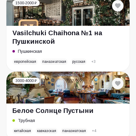
1500-2000 ₽
Vasilchuki Chaihona №1 на
Пушкинской
Пушкинская
европейская
паназиатская
русская
+3
3000-4000 ₽
Белое Солнце Пустыни
Трубная
китайская
кавказская
паназиатская
+4