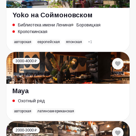
Yokо на Соймоновском
Библиотека имени Ленина
Боровицкая
Кропоткинская
авторская
европейская
японская
+1
3000-4000 ₽
Maya
Охотный ряд
авторская
латиноамериканская
2000-3000 ₽