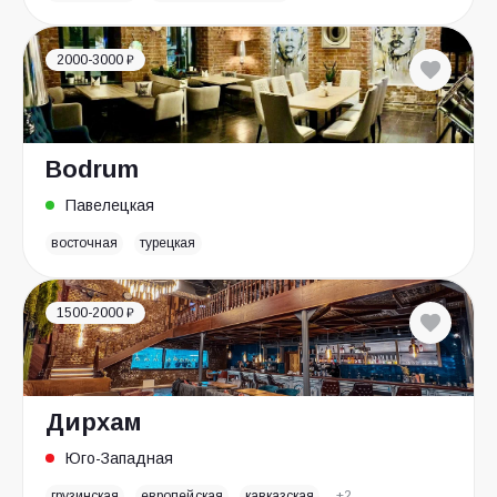
2000-3000 ₽
Bodrum
Павелецкая
восточная
турецкая
1500-2000 ₽
Дирхам
Юго-Западная
грузинская
европейская
кавказская
+2