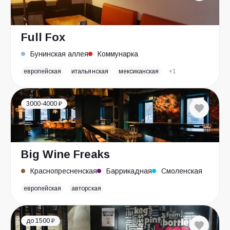
Full Fox
Бунинская аллея
Коммунарка
европейская
итальянская
мексиканская
+1
3000-4000 ₽
Big Wine Freaks
Краснопресненская
Баррикадная
Смоленская
европейская
авторская
до 1500 ₽