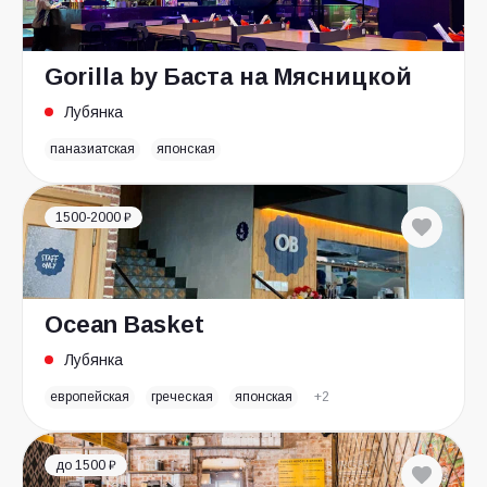
Gorilla by Баста на Мясницкой
Лубянка
паназиатская
японская
1500-2000 ₽
Ocean Basket
Лубянка
европейская
греческая
японская
+2
до 1500 ₽