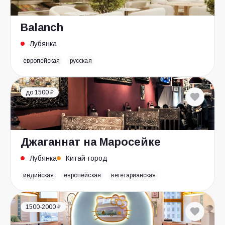
Balanch
Лубянка
европейская
русская
до 1500 ₽
Джаганнат на Маросейке
Лубянка
Китай-город
индийская
европейская
вегетарианская
1500-2000 ₽