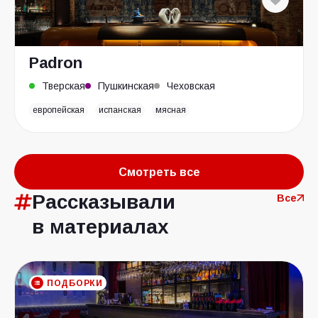
Padron
Тверская
Пушкинская
Чеховская
европейская
испанская
мясная
Смотреть все
Рассказывали
Все
в материалах
ПОДБОРКИ