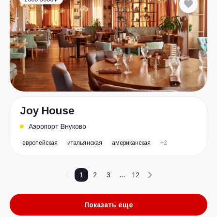
Joy House
Аэропорт Внуково
европейская
итальянская
американская
+2
1
2
3
...
12
Показать еще