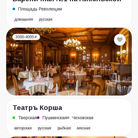
Площадь Революции
домашняя
русская
3000-4000 ₽
Театръ Корша
Тверская
Пушкинская
Чеховская
авторская
русская
рыбная
мясная