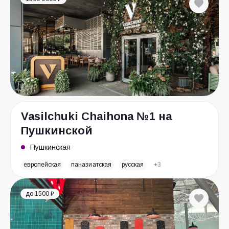
Vasilchuki Chaihona №1 на
Пушкинской
Пушкинская
европейская
паназиатская
русская
+3
до 1500 ₽