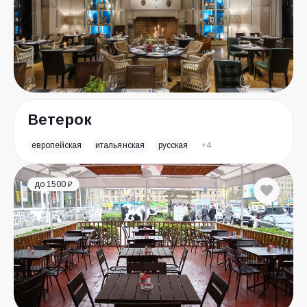
Ветерок
европейская
итальянская
русская
+4
до 1500 ₽