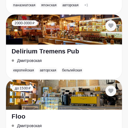
паназиатская
японская
авторская
+1
2000-3000 ₽
Delirium Tremens Pub
Дмитровская
европейская
авторская
бельгийская
до 1500 ₽
Floo
Дмитровская