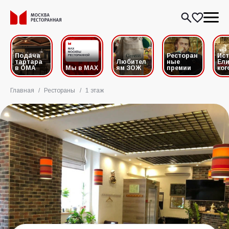
Подача
Ресторан
Ис
тартара
Любител
ные
Ели
в ОМА
Мы в MAX
ям ЗОЖ
премии
ког
Главная
/
Рестораны
/
1 этаж