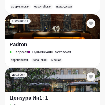
американская
европейская
ирландская
2000-3000 ₽
Padron
Тверская
Пушкинская
Чеховская
европейская
испанская
мясная
до 1500 ₽
Цензура Ин1: 1