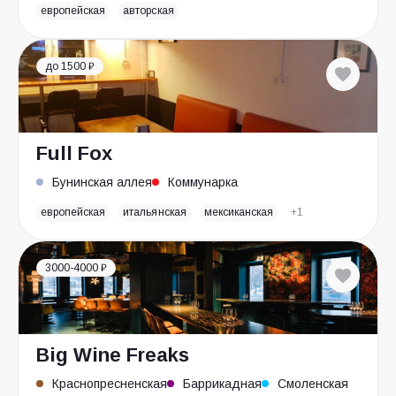
европейская
авторская
до 1500 ₽
Full Fox
Бунинская аллея
Коммунарка
европейская
итальянская
мексиканская
+1
3000-4000 ₽
Big Wine Freaks
Краснопресненская
Баррикадная
Смоленская