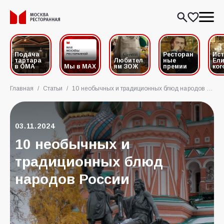
Подача
Ресторан
Ис
тартара
Любител
ные
Ели
в ОМА
Мы в MAX
ям ЗОЖ
премии
ког
Главная
/
Статьи
/
10 необычных и традиционных блюд народов России
03.11.2024
10 необычных и
традиционных блюд
народов России