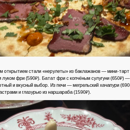
 открытием стали «нерулеты» из баклажанов — мини-тарт
 и луком фри (590₽). Батат фри с копчёным сулугуни (650₽) 
тный и вкусный выбор. Из печи — мегрельский хачапури (690
пастрами и глазурью из наршараба (1590₽).