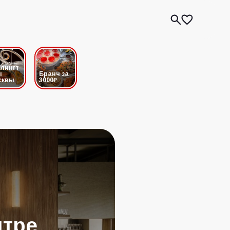
лингт
ы
Бранч за
сквы
3000₽
нтре