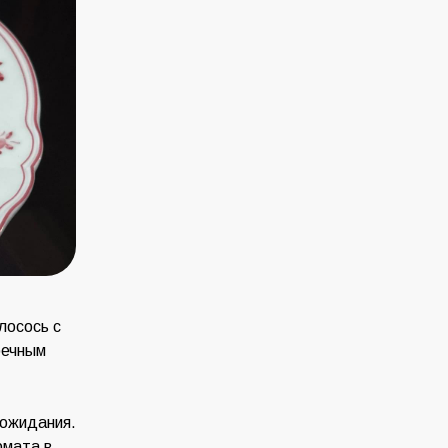
лосось с
речным
 ожидания.
рмата в