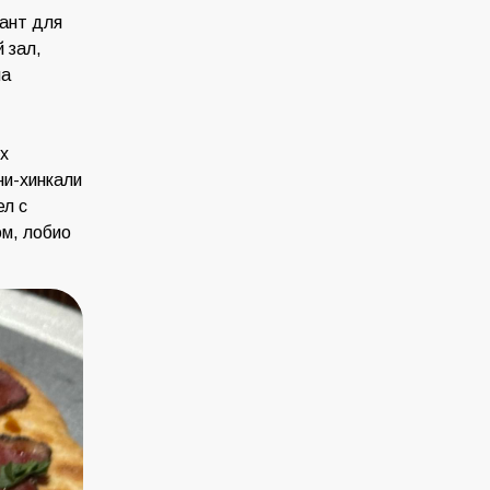
иант для
 зал,
на
х
ни-хинкали
ел с
ом, лобио