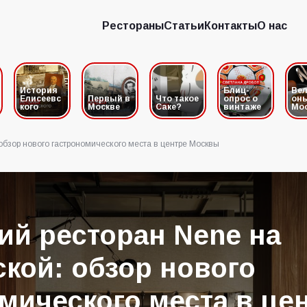
Рестораны
Статьи
Контакты
О нас
Рестораны
Статьи
Контакты
О нас
История
Блиц-
Вел
Елисеевс
Первый в
Что такое
опрос о
он
кого
Москве
Саке?
винтаже
Мо
 обзор нового гастрономического места в центре Москвы
ий ресторан Nene на
кой: обзор нового
мического места в це