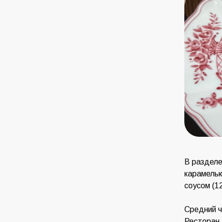
В разделе
карамелью
соусом (1
Средний ч
Ресторан 