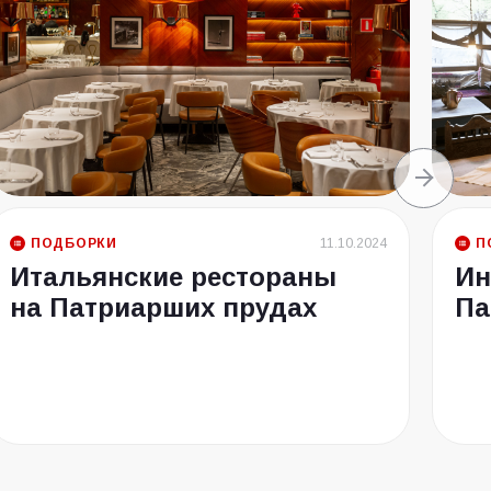
ПОДБОРКИ
11.10.2024
П
Итальянские рестораны
Ин
на Патриарших прудах
Па