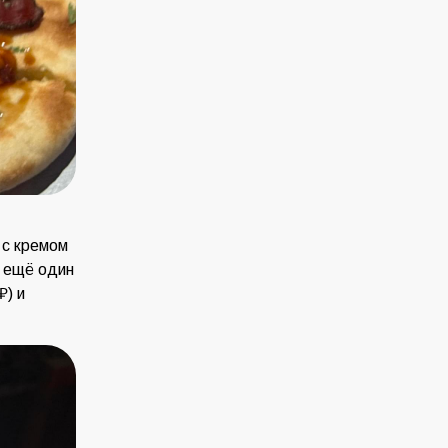
 с кремом
— ещё один
₽) и