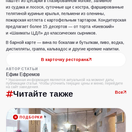
паштет из цесарки в глазированном яблоке, заливное
из судака и лосося, суточные щи с костра, фаршированные
телятиной куриные крылья, пельмени из оленины,
пожарская котлета с картофельным тартаром. Кондитерская
предлагает более 15 десертов — от торта «Киевский»
и «Шахматы ЦДЛ» до классических сырников.
В барной карте — вина по бокалам и бутылкам, пиво, водка,
дистилляты, граппа, кальвадос и другие крепкие напитки.
В карточку ресторана
АВТОР СТАТЬИ
Ефим Ефремов
* Указанная информация является актуальной на момент даты
публикации статьи. Чтобы уточнить текущие цены и меню, перейдите
на сайт заведения.
Читайте также
Все
ПОДБОРКИ