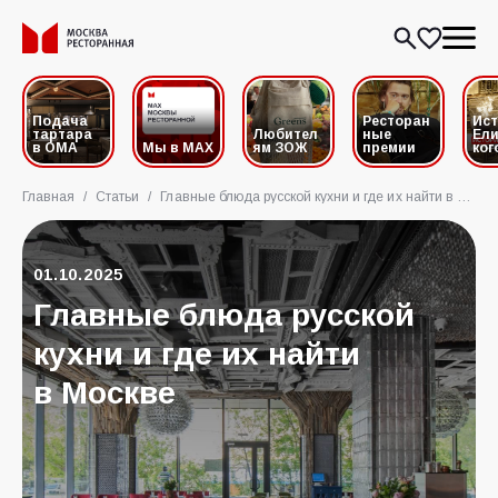
Подача
Ресторан
Ис
тартара
Любител
ные
Ели
в ОМА
Мы в MAX
ям ЗОЖ
премии
ког
Главная
/
Статьи
/
Главные блюда русской кухни и где их найти в Москве
01.10.2025
Главные блюда русской
кухни и где их найти
в Москве