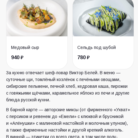
Медовый сыр
Сельдь под шубой
940 ₽
780 ₽
За кухню отвечает шеф-повар Виктор Белей. В меню —
суточные щи, томлёный козлёнок с печёными овощами,
сибирские пельмени, печной хлеб, кедровая каша, пирожки
с говяжьими щёчками, карамельное яблоко из печи и другие
блюда русской кухни.
В барной карте — авторские миксы (от фирменного «Ухват»
с персиком и ревенем до «Емели» с клюквой и брусникой
и «Алёнушки» с малиновой настойкой и молочным улуном),
а также фирменные настойки и другой крепкий алкоголь.
В винной — этикетки со всего света, в том числе полу-