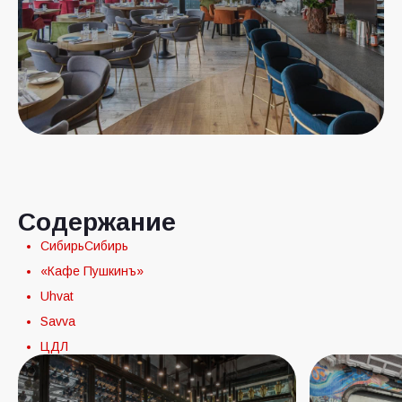
Содержание
СибирьСибирь
«Кафе Пушкинъ»
Uhvat
Savva
ЦДЛ