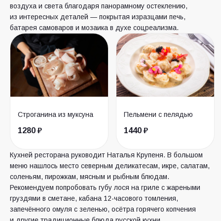
воздуха и света благодаря панорамному остеклению,
из интересных деталей — покрытая изразцами печь,
батарея самоваров и мозаика в духе соцреализма.
Строганина из муксуна
Пельмени с пелядью
1280 ₽
1440 ₽
Кухней ресторана руководит Наталья Крупеня. В большом
меню нашлось место северным деликатесам, икре, салатам,
соленьям, пирожкам, мясным и рыбным блюдам.
Рекомендуем попробовать губу лося на гриле с жареными
груздями в сметане, кабана 12-часового томления,
запечённого омуля с зеленью, осётра горячего копчения
и другие традиционные блюда русской кухни.