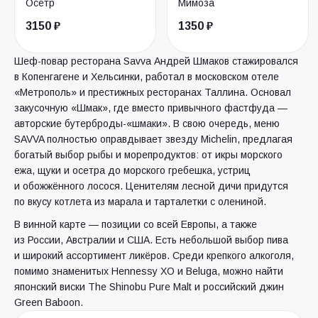
Осётр
Мимоза
3150 ₽
1350 ₽
Шеф-повар ресторана Savva Андрей Шмаков стажировался
в Копенгагене и Хельсинки, работал в московском отеле
«Метрополь» и престижных ресторанах Таллина. Основал
закусочную «Шмак», где вместо привычного фастфуда —
авторские бутерброды-«шмаки». В свою очередь, меню
SAVVA полностью оправдывает звезду Michelin, предлагая
богатый выбор рыбы и морепродуктов: от икры морского
ежа, щуки и осетра до морского гребешка, устриц
и обожжённого лосося. Ценителям лесной дичи придутся
по вкусу котлета из марала и тарталетки с олениной.
В винной карте — позиции со всей Европы, а также
из России, Австралии и США. Есть небольшой выбор пива
и широкий ассортимент ликёров. Среди крепкого алкоголя,
помимо знаменитых Hennessy XO и Beluga, можно найти
японский виски The Shinobu Pure Malt и российский джин
Green Baboon.