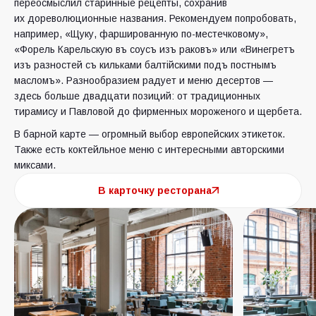
переосмыслил старинные рецепты, сохранив
их дореволюционные названия. Рекомендуем попробовать,
например, «Щуку, фаршированную по-местечковому»,
«Форель Карельскую въ соусъ изъ раковъ» или «Винегретъ
изъ разностей съ кильками балтійскими подъ постнымъ
масломъ». Разнообразием радует и меню десертов —
здесь больше двадцати позиций: от традиционных
тирамису и Павловой до фирменных мороженого и щербета.
В барной карте — огромный выбор европейских этикеток.
Также есть коктейльное меню с интересными авторскими
миксами.
В карточку ресторана