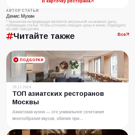
В карточку ресторана
АВТОР СТАТЬИ
Денис Мухин
* Указанная информация является актуальной на момент даты
публикации статьи. Чтобы уточнить текущие цены и меню, перейдите
на сайт заведения.
Читайте также
Все
ПОДБОРКИ
29.12.2024
ТОП азиатских ресторанов
Москвы
Азиатская кухня — это уникальное сочетание
многообразия вкусов, обилие при...