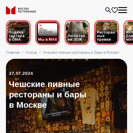
Подача
Ресторан
Ис
тартара
Любител
ные
Ели
в ОМА
Мы в MAX
ям ЗОЖ
премии
ког
Главная
/
Статьи
/
Чешские пивные рестораны и бары в Москве
27.07.2024
Чешские пивные
рестораны и бары
в Москве