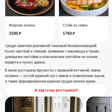
Вепрове колено
Стейк из семги
1590 ₽
1760 ₽
Среди напитков разливной танковый Велкопоповецкий
Козел светлый и тёмный, прямиком с пивзавода в Чехии,
домашние настойки и классические коктейли на основе
вермута и сухого джина.
В меню ресторана брускетты с пражской ветчиной, пивни
полевка — густой куриный суп с пивом и плавленным сыром,
а также фаршированная куриная грудка плнене курже.
В карточку ресторана