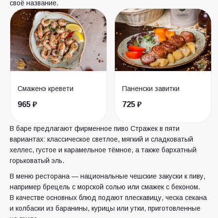
своё название.
Смаженэ кревети
Паненски завитки
965 ₽
725 ₽
В баре предлагают фирменное пиво Стражек в пяти
вариантах: классическое светлое, мягкий и сладковатый
хеллес, густое и карамельное тёмное, а также бархатный
горьковатый эль.
В меню ресторана — национальные чешские закуски к пиву,
например брецель с морской солью или смажек с беконом.
В качестве основных блюд подают плескавицу, ческа секана
и колбаски из баранины, курицы или утки, приготовленные