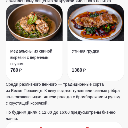
к оживлённому общению за кружкой хмельного напитка.
Медальоны из свиной
Утиная грудка
вырезки с перечным
соусом
780 ₽
1380 ₽
Среди разливного пенного — традиционные сорта
из Велке-Поповице. К пиву подают гуляш или свиные рёбра
по-велкопоповицки, ягнечи ролада с брамбораками и рульку
с хрустящей корочкой.
По будним дням с 12:00 до 16:00 предусмотрены бизнес-
ланчи.