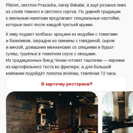
Pilsner, светлое Prazacka, лагер Bakalar, а ещё резаное пиво
из слоёв тёмного и светлого сортов. По давней традиции
к хмельным напиткам предлагают специальные настойки,
которые пьют после каждой третьей кружки.
К пиву подают колбасы: кроцани из индейки с томатами
и базиликом, заградни из свинины с говядиной, сыром
и кинзой, домашние мюнхенские со специями и буршт-
гуляш, тушёные в томатном соусе с овощами.
Из традиционных блюд Чехии готовят таштички — пирожки
из картофельного теста во фритюре, а для большой
компании подойдёт лопатка ягнёнка, томлёная 72 часа.
В карточку ресторана