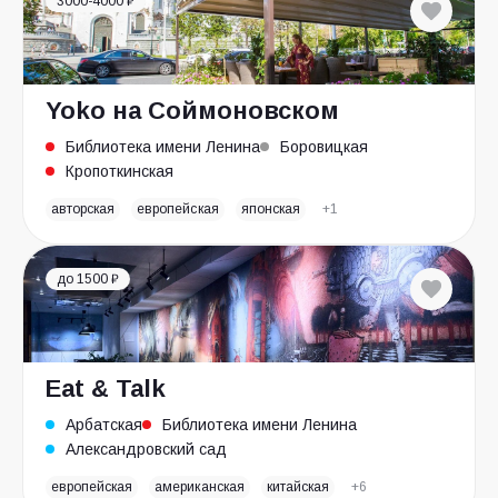
3000-4000 ₽
Yokо на Соймоновском
Библиотека имени Ленина
Боровицкая
Кропоткинская
авторская
европейская
японская
+1
до 1500 ₽
Eat & Talk
Арбатская
Библиотека имени Ленина
Александровский сад
европейская
американская
китайская
+6