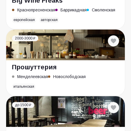
Big Wine Freaks
Краснопресненская
Баррикадная
Смоленская
европейская
авторская
2000-3000 ₽
Прошуттерия
Менделеевская
Новослободская
итальянская
до 1500 ₽