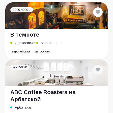
3000-4000 ₽
В темноте
Достоевская
Марьина роща
европейская
авторская
до 1500 ₽
ABC Coffee Roasters на
Арбатской
Арбатская