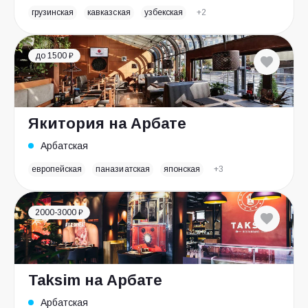
грузинская
кавказская
узбекская
+2
до 1500 ₽
Якитория на Арбате
Арбатская
европейская
паназиатская
японская
+3
2000-3000 ₽
Taksim на Арбате
Арбатская