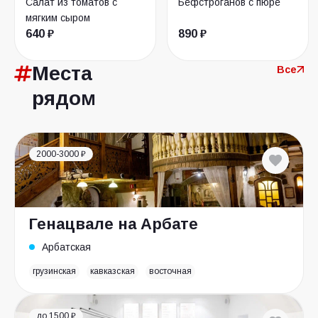
Салат из томатов с
Бефстроганов с пюре
мягким сыром
640 ₽
890 ₽
Места
Все
рядом
2000-3000 ₽
Генацвале на Арбате
Арбатская
грузинская
кавказская
восточная
до 1500 ₽