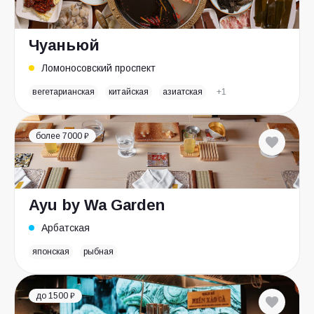
Чуаньюй
Ломоносовский проспект
вегетарианская
китайская
азиатская
+1
более 7000 ₽
Ayu by Wa Garden
Арбатская
японская
рыбная
до 1500 ₽