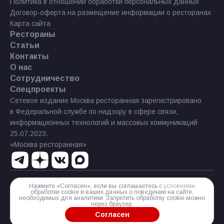
Политика в отношении обработки персональных данных
Договор-оферта на размещение информации о ресторанах
Карта сайта
Рестораны
Статьи
Контакты
О нас
Сотрудничество
Спецпроекты
Сетевое издание Москва ресторанная зарегистрировано
в Федеральной службе по надзору в сфере связи,
информационных технологий и массовых коммуникаций
25.07.2023.
«Москва ресторанная»
Нажмите «Согласен», если вы соглашаетесь с
условиями
Реестровая запись Эл № ФС77−85 644 от 21 июля 2023 г.
обработки cookie и ваших данных о поведении на сайте,
необходимых для аналитики. Запретить обработку cookie можно
Разработка сайта
через браузер.
Согласен