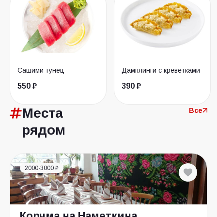
Сашими тунец
Дамплинги с креветками
550 ₽
390 ₽
Места
Все
рядом
2000-3000 ₽
Корчма на Наметкина