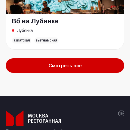
Bổ на Лубянке
Лубянка
азиатская
вьетнамская
Смотреть все