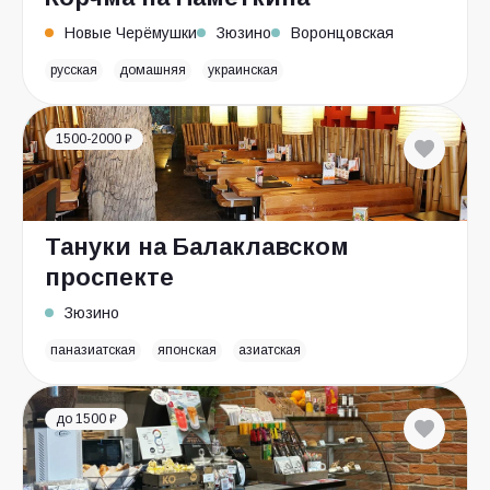
Новые Черёмушки
Зюзино
Воронцовская
русская
домашняя
украинская
1500-2000 ₽
Тануки на Балаклавском
проспекте
Зюзино
паназиатская
японская
азиатская
до 1500 ₽