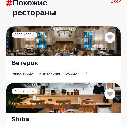
Похожие
Все
рестораны
3000-4000 ₽
Ветерок
европейская
итальянская
русская
+4
4000-5000 ₽
Shiba