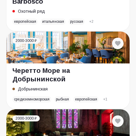
Barbosco
Охотный ряд
европейская
итальянская
русская
+2
2000-3000 ₽
Черетто Море на
Добрынинской
Добрынинская
средиземноморская
рыбная
европейская
+1
2000-3000 ₽