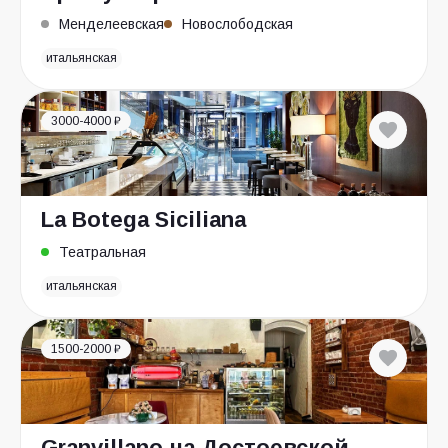
Менделеевская
Новослободская
итальянская
3000-4000 ₽
La Botega Siciliana
Театральная
итальянская
1500-2000 ₽
Granvillano на Достоевской