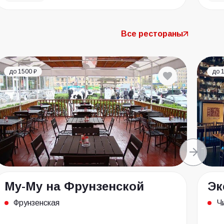
Все рестораны
до 1500 ₽
до 
Му-Му на Фрунзенской
Эк
Фрунзенская
Ч