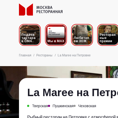
Подача
Ресторан
тартара
Любител
ные
в ОМА
Мы в MAX
ям ЗОЖ
премии
Главная
/
Рестораны
/
La Maree на Петровке
La Maree на Пет
Тверская
Пушкинская
Чеховская
Рыбный ресторан на Петровке с атмосферой м