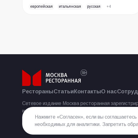
европейская
итальянская
русская
+4
Рестораны
Статьи
Контакты
О нас
Сотруд
Сетевое издание Москва ресторанная зарегистрир
и массовых коммуникаций 25.07.2023.
Нажмите «Согласен», если вы соглашаетесь
необходимых для аналитики. Запретить обра
Реестровая запись Эл № ФС77−85 644 от 21 июля 