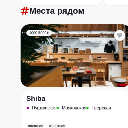
Места
рядом
4000-5000 ₽
Shiba
Пушкинская
Маяковская
Тверская
японская
азиатская