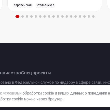
европейская
итальянская
ничество
Спецпроекты
овано в Федеральной службе по надзору в сфере связи, ин
 с
условиями
обработки cookie и ваших данных о поведении н
ботку cookie можно через браузер.
2023 г.