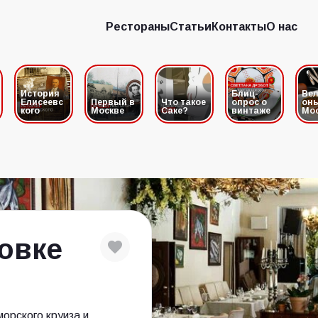
Рестораны
Статьи
Контакты
О нас
Рестораны
Статьи
Контакты
О нас
История
Блиц-
Вел
Елисеевс
Первый в
Что такое
опрос о
он
кого
Москве
Саке?
винтаже
Мо
ровке
орского круиза и