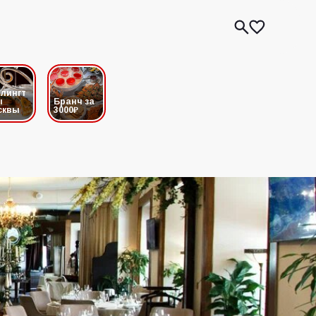
лингт
ы
Бранч за
сквы
3000₽