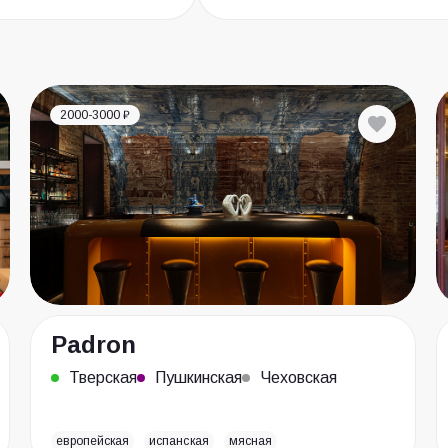
2000-3000 ₽
Padron
Тверская
Пушкинская
Чеховская
европейская
испанская
мясная