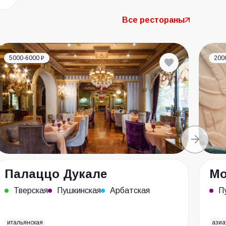
Все рестораны
5000-6000 ₽
200
Палаццо Дукале
Мо
Тверская
Пушкинская
Арбатская
П
итальянская
азиа