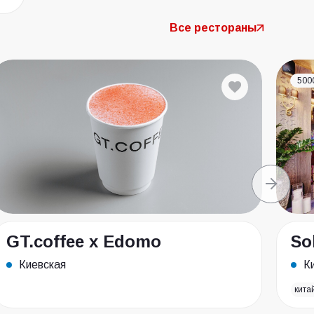
Все рестораны
500
GT.coffee x Edomo
So
Киевская
К
кита