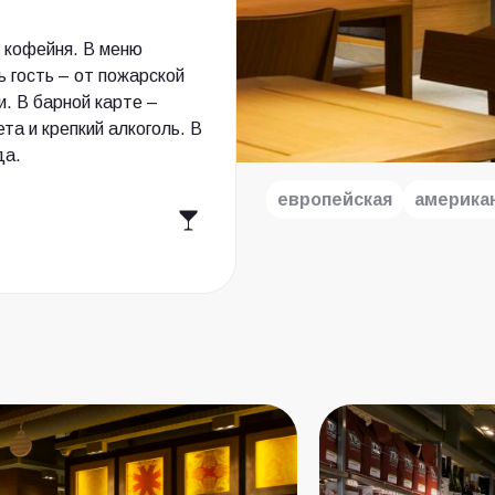
 кофейня. В меню
 гость – от пожарской
и. В барной карте –
та и крепкий алкоголь. В
да.
европейская
америка