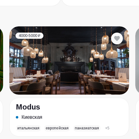
4000-5000 ₽
Modus
Киевская
итальянская
европейская
паназиатская
+5