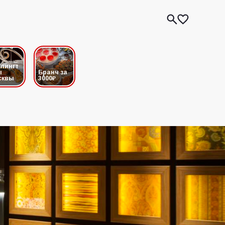
лингт
ы
Бранч за
сквы
3000₽