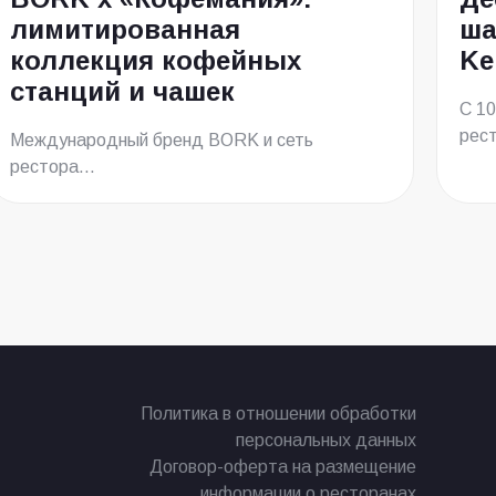
лимитированная
ша
коллекция кофейных
Ke
станций и чашек
С 10
рес
Международный бренд BORK и сеть
рестора...
Политика в отношении обработки
персональных данных
Договор-оферта на размещение
информации о ресторанах