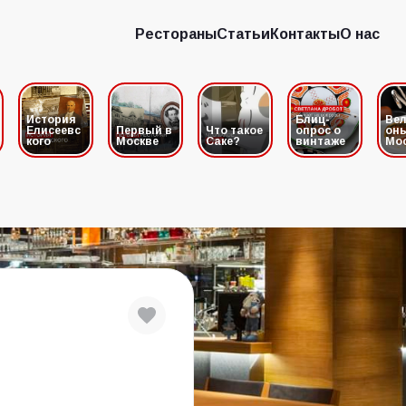
Рестораны
Статьи
Контакты
О нас
Рестораны
Статьи
Контакты
О нас
История
Блиц-
Вел
Елисеевс
Первый в
Что такое
опрос о
он
кого
Москве
Саке?
винтаже
Мо