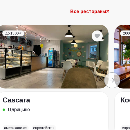
Все рестораны
до 1500 ₽
200
Cascara
Ко
Царицыно
американская
европейская
евро