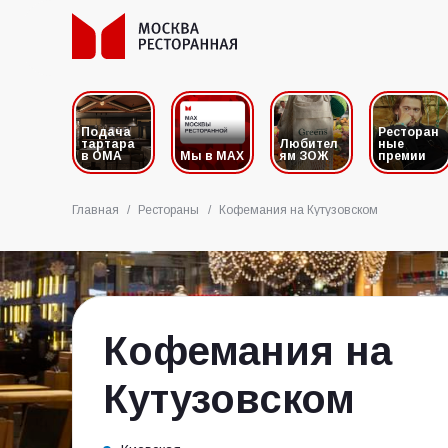
Подача
Ресторан
тартара
Любител
ные
в ОМА
Мы в MAX
ям ЗОЖ
премии
Главная
/
Рестораны
/
Кофемания на Кутузовском
Кофемания на
Кутузовском