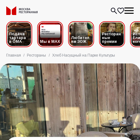
Подача
Ресторан
Ис
тартара
Любител
ные
Ели
в ОМА
Мы в MAX
ям ЗОЖ
премии
ког
Главная
/
Рестораны
/
Хлеб Насущный на Парке Культуры