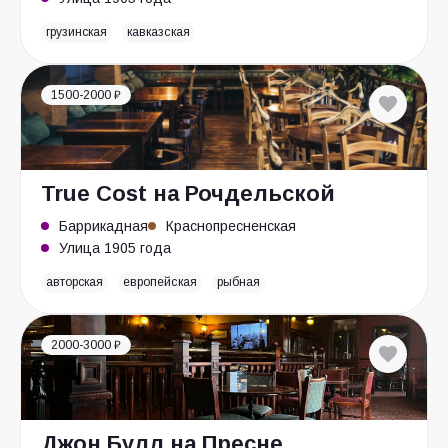
грузинская
кавказская
1500-2000 ₽
True Cost на Рочдельской
Баррикадная
Краснопресненская
Улица 1905 года
авторская
европейская
рыбная
2000-3000 ₽
Джон Булл на Пресне