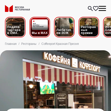
Подача
Ресторан
Ис
тартара
Любител
ные
Ели
в ОМА
Мы в MAX
ям ЗОЖ
премии
ког
Главная
/
Рестораны
/
Coffeeport Красная Пресня