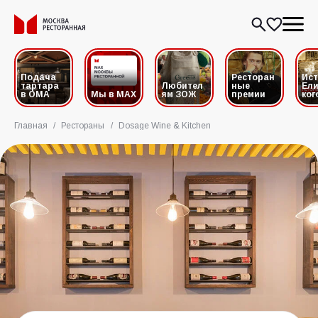
Подача
Ресторан
Ис
тартара
Любител
ные
Ели
в ОМА
Мы в MAX
ям ЗОЖ
премии
ког
Главная
/
Рестораны
/
Dosage Wine & Kitchen