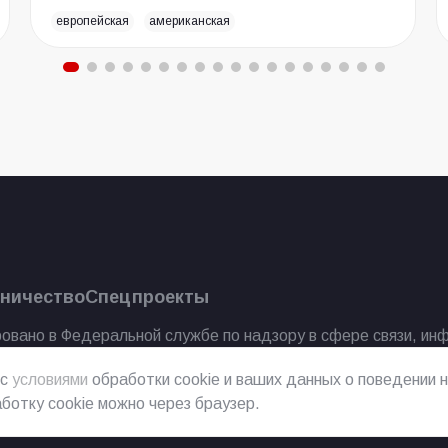
европейская
американская
ничество
Спецпроекты
овано в Федеральной службе по надзору в сфере связи, ин
 с
условиями
обработки cookie и ваших данных о поведении н
ботку cookie можно через браузер.
2023 г.