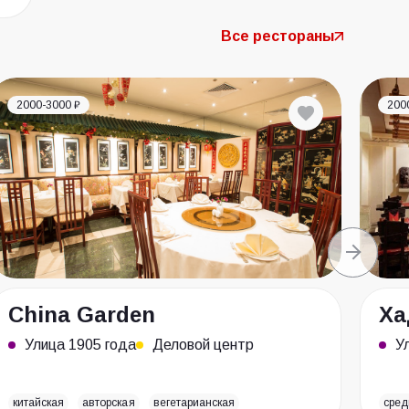
Все рестораны
2000-3000 ₽
200
China Garden
Ха
Улица 1905 года
Деловой центр
У
китайская
авторская
вегетарианская
сред