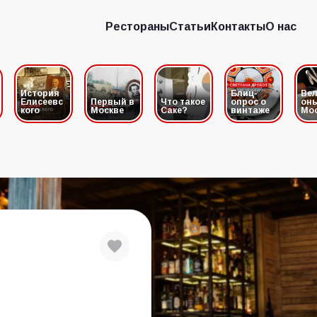
Рестораны
Статьи
Контакты
О нас
Рестораны
Статьи
Контакты
О нас
История
Блиц-
Вел
Елисеевс
Первый в
Что такое
опрос о
он
кого
Москве
Саке?
винтаже
Мо