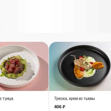
з тунца
Треска, крем из тыквы
406 ₽