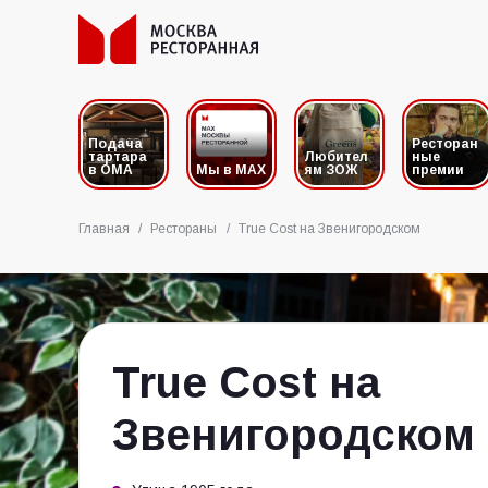
Подача
Ресторан
тартара
Любител
ные
в ОМА
Мы в MAX
ям ЗОЖ
премии
Главная
/
Рестораны
/
True Cost на Звенигородском
True Cost на
Звенигородском