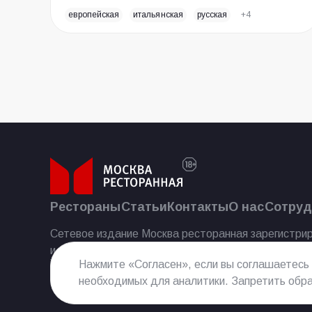
европейская
итальянская
русская
+4
Рестораны
Статьи
Контакты
О нас
Сотруд
Сетевое издание Москва ресторанная зарегистрир
и массовых коммуникаций 25.07.2023.
Нажмите «Согласен», если вы соглашаетесь
необходимых для аналитики. Запретить обра
Реестровая запись Эл № ФС77−85 644 от 21 июля 