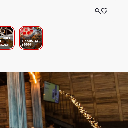
лингт
ы
Бранч за
сквы
3000₽