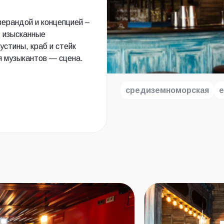
ерандой и концепцией –
т изысканные
устины, краб и стейк
ля музыкантов — сцена.
средиземноморская
е