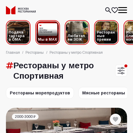
Подача
Ресторан
Ис
тартара
Любител
ные
Ели
в ОМА
Мы в MAX
ям ЗОЖ
премии
ког
Главная
/
Рестораны
/
Рестораны у метро Спортивная
Рестораны у метро
Спортивная
Рестораны морепродуктов
Мясные рестораны
2000-3000 ₽