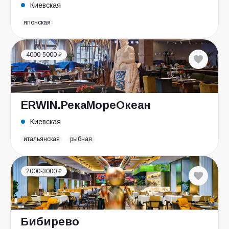
Киевская
японская
4000-5000 ₽
ERWIN.РекаМореОкеан
Киевская
итальянская
рыбная
2000-3000 ₽
Бибирево