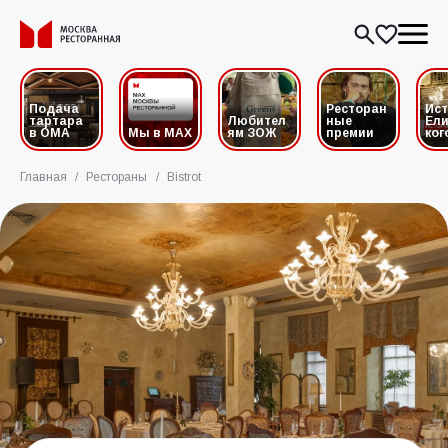
Подача
Ресторан
Ис
тартара
Любител
ные
Ели
в ОМА
Мы в MAX
ям ЗОЖ
премии
ког
Главная
/
Рестораны
/
Bistrot