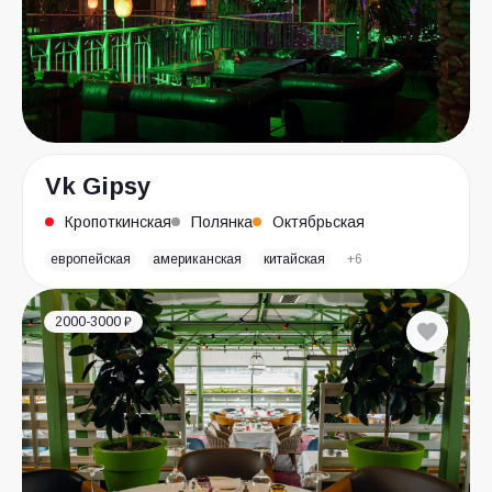
Vk Gipsy
Кропоткинская
Полянка
Октябрьская
европейская
американская
китайская
+6
2000-3000 ₽