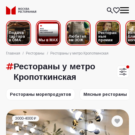
Подача
Ресторан
Ис
тартара
Любител
ные
Ели
в ОМА
Мы в MAX
ям ЗОЖ
премии
ког
Главная
/
Рестораны
/
Рестораны у метро Кропоткинская
Рестораны у метро
Кропоткинская
Рестораны морепродуктов
Мясные рестораны
3000-4000 ₽