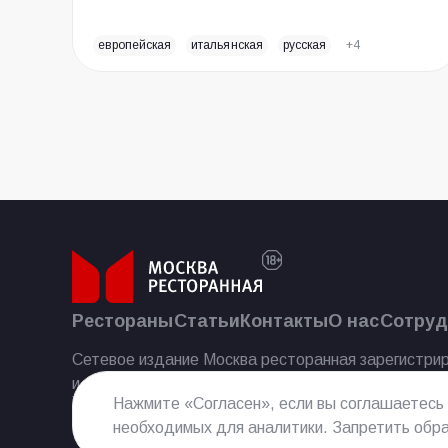
европейская
итальянская
русская
+4
Рестораны
Статьи
Контакты
О нас
Сотруд
Сетевое издание Москва ресторанная зарегистрир
и массовых коммуникаций 25.07.2023.
Нажмите «Согласен», если вы соглашаетесь
необходимых для аналитики. Запретить обра
Реестровая запись Эл № ФС77−85 644 от 21 июля 