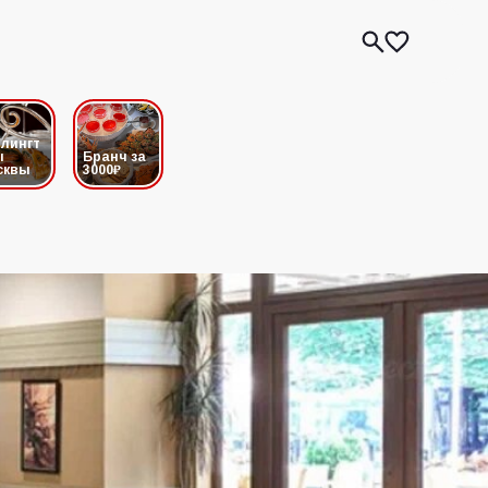
лингт
ы
Бранч за
сквы
3000₽