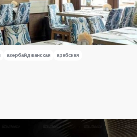
я
азербайджанская
арабская