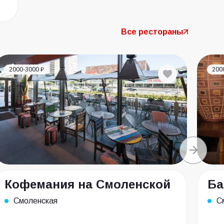
Все рестораны
2000-3000 ₽
200
Кофемания на Смоленской
Ба
Смоленская
С