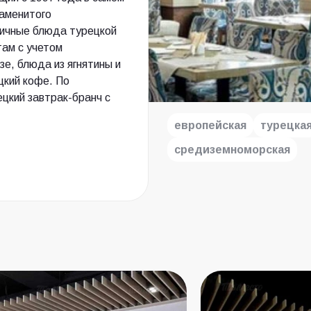
наменитого
тичные блюда турецкой
там с учетом
е, блюда из ягнятины и
цкий кофе. По
цкий завтрак-бранч с
европейская
турецка
средиземноморская