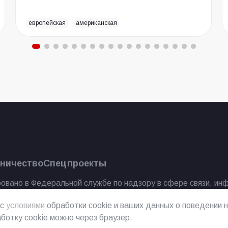
европейская
американская
ничество
Спецпроекты
овано в Федеральной службе по надзору в сфере связи, ин
 с
условиями
обработки cookie и ваших данных о поведении н
ботку cookie можно через браузер.
2023 г.