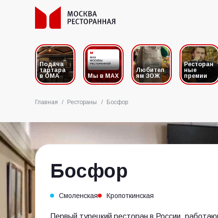
Подача
Ресторан
тартара
Любител
ные
в ОМА
Мы в MAX
ям ЗОЖ
премии
Главная
/
Рестораны
/
Босфор
Босфор
Смоленская
Кропоткинская
Первый турецкий ресторан в России, работаю