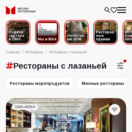
Подача
Ресторан
Ис
тартара
Любител
ные
Ели
в ОМА
Мы в MAX
ям ЗОЖ
премии
ког
Главная
/
Рестораны
/
Рестораны с лазаньей
Рестораны с лазаньей
Рестораны морепродуктов
Мясные рестораны
3000-4000 ₽