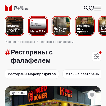
Подача
Ресторан
Ис
тартара
Любител
ные
Ели
в ОМА
Мы в MAX
ям ЗОЖ
премии
ког
Главная
/
Рестораны
/
Рестораны с фалафелем
Рестораны с
фалафелем
Рестораны морепродуктов
Мясные рестораны
до 1500 ₽