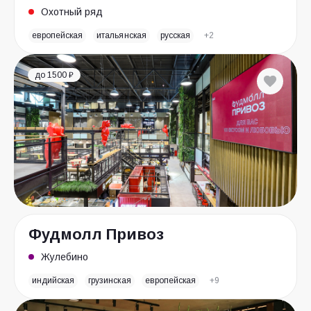
Охотный ряд
европейская
итальянская
русская
+2
до 1500 ₽
Фудмолл Привоз
Жулебино
индийская
грузинская
европейская
+9