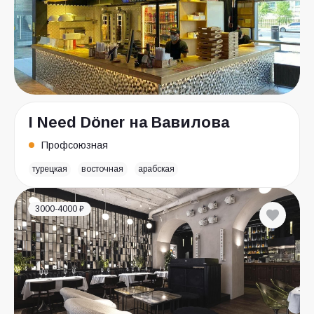
I Need Döner на Вавилова
Профсоюзная
турецкая
восточная
арабская
3000-4000 ₽