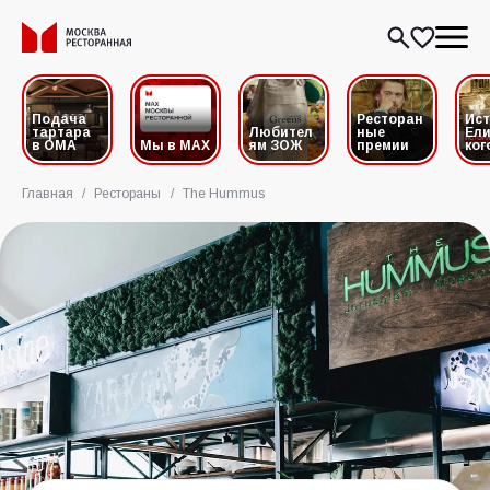
Подача
Ресторан
Ис
тартара
Любител
ные
Ели
в ОМА
Мы в MAX
ям ЗОЖ
премии
ког
Главная
/
Рестораны
/
The Hummus