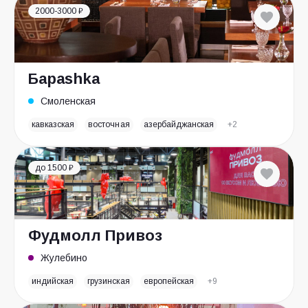
2000-3000 ₽
Бараshka
Смоленская
кавказская
восточная
азербайджанская
+2
до 1500 ₽
Фудмолл Привоз
Жулебино
индийская
грузинская
европейская
+9