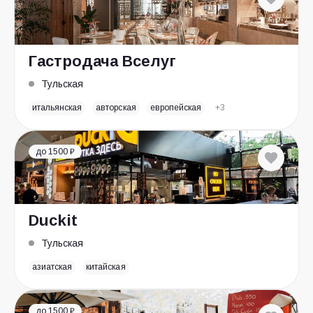
Гастродача Вселуг
Тульская
итальянская
авторская
европейская
+3
до 1500 ₽
Duckit
Тульская
азиатская
китайская
до 1500 ₽