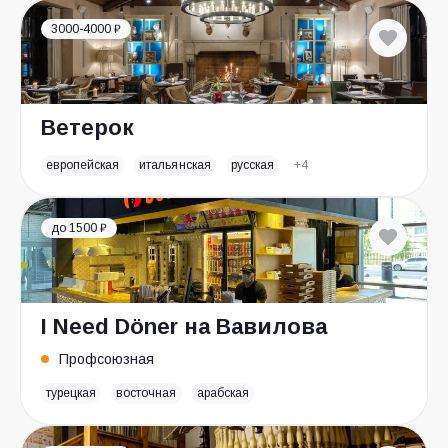
3000-4000 ₽
Ветерок
европейская
итальянская
русская
+4
до 1500 ₽
I Need Döner на Вавилова
Профсоюзная
турецкая
восточная
арабская