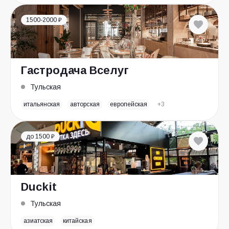
1500-2000 ₽
Гастродача Вселуг
Тульская
итальянская
авторская
европейская
+3
до 1500 ₽
Duckit
Тульская
азиатская
китайская