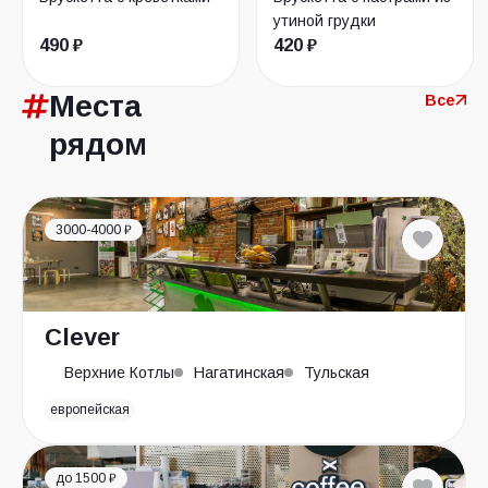
утиной грудки
490 ₽
420 ₽
Места
Все
рядом
3000-4000 ₽
Clever
Верхние Котлы
Нагатинская
Тульская
европейская
до 1500 ₽